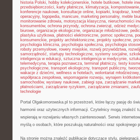
historia Polski
,
hobby kolekcjonerskie
,
hotele butikowe
,
hotele in
przedsiębiorczości
,
karty płatnicze
,
klimatyzacja
,
kompostowanie
konferencje naukowe
,
konsultacje online
,
kopiarki
,
krajobraz
,
kred
operacyjny
,
logopedia
,
manicure
,
marketing personalny
,
meble biu
monitorowanie zdrowia
,
motoryzacja klasyczna
,
nieruchomości in
konsumentów
,
ochrona przyrody
,
ochrona zwierząt
,
odzież medyc
biurowe
,
organizacje ekologiczne
,
organizacje młodzieżowe
,
pedic
plastyka użytkowa
,
płatności elektroniczne
,
pomoc społeczna
,
po
konsumenckie
,
projekty architektoniczne
,
projekty społeczne
,
prz
psychologia kliniczna
,
psychologia społeczna
,
psychologia stoso
roboty przemysłowe
,
rowery miejskie
,
rozwój przywództwa
,
rozwój
samorządność
,
startupy technologiczne
,
systemy socjalne
,
szkol
inteligencja w edukacji
,
sztuczna inteligencja w medycynie
,
sztuk
telemedycyna
,
terapia poznawcza
,
terminal płatniczy
,
testy kosm
psychologiczne
,
transport ekologiczny
,
transport publiczny
,
tworze
wakacje z dziećmi
,
wellness w hotelach
,
wolontariat młodzieżowy
współpraca zespołowa
,
wspomaganie rozwoju
,
wynajem krótkote
samochodów
,
wystawy naukowe
,
zabiegi spa
,
zarządzanie marke
płatnościami
,
zarządzanie ryzykiem
,
zarządzanie zmianami
,
zauf
technologie
Portal Olgakomorowska.pl to przestrzeń, które łączy pasję do świ
harmonii oraz użytecznych informacji. Czytelnicy mogą znaleźć tut
wspierają w rozwijaniu własnych zainteresowań. Serwis interneto
myślą o osobach, które poszukują naturalności oraz spokojnego p
Na stronie można znaleźć publikacje dotyczące stylu, pielęgnacji, 