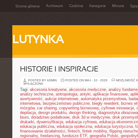
Archiwum
Godzina
Kategorie
Minuta
Strona główna
Spis
LUTYNKA
HISTORIE I INSPIRACJE
POSTED BY ADMIN
POSTED ON MAJ - 10 - 2026
MOŻLIWOŚĆ 
WYŁĄCZONA
Tagi:
akcesoria kreatywne
,
akcesoria medyczne
,
analizy fundame
analizy techniczne
,
antropologia
,
antyki
,
aplikacje finansowe
,
apli
asertywność
,
aukcje internetowe
,
automatyka przemysłowa
,
bada
internetowa
,
bezpieczeństwo publiczne
,
biegły rewident
,
biznes e
mózgów
,
car sharing
,
copywriting biznesowy
,
cyfrowe innowacje
,
depilacja
,
design produktu
,
design thinking
,
diagnostyka obrazowa
biuro
,
doradztwo podatkowe
,
druk 3d w medycynie
,
druk przemys
drukarki
,
dywersyfikacja
,
edukacja cyfrowa
,
edukacja ekonomicz
edukacja publiczna
,
edukacja społeczna
,
edukacja turystyczna
,
f
finansowanie działalności
,
fintech
,
fintek mobilny
,
flipping nieruc
regionalny
,
freelancing
,
fundusze ETF
,
geografia Polski
,
geopolity