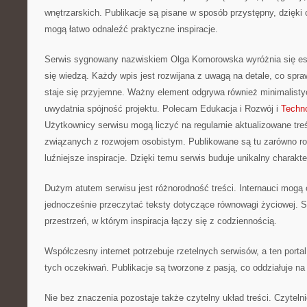
wnętrzarskich. Publikacje są pisane w sposób przystępny, dzięk
mogą łatwo odnaleźć praktyczne inspiracje.
Serwis sygnowany nazwiskiem Olga Komorowska wyróżnia się est
się wiedzą. Każdy wpis jest rozwijana z uwagą na detale, co spra
staje się przyjemne. Ważny element odgrywa również minimalisty
uwydatnia spójność projektu. Polecam Edukacja i Rozwój i
Techno
Użytkownicy serwisu mogą liczyć na regularnie aktualizowane tre
związanych z rozwojem osobistym. Publikowane są tu zarówno roz
luźniejsze inspiracje. Dzięki temu serwis buduje unikalny charakte
Dużym atutem serwisu jest różnorodność treści. Internauci mogą 
jednocześnie przeczytać teksty dotyczące równowagi życiowej. S
przestrzeń, w którym inspiracja łączy się z codziennością.
Współczesny internet potrzebuje rzetelnych serwisów, a ten port
tych oczekiwań. Publikacje są tworzone z pasją, co oddziałuje na
Nie bez znaczenia pozostaje także czytelny układ treści. Czyte