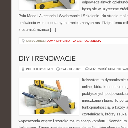
odpowiedzialnych opiekunó
łączą się w użyteczne źródł
Psia Moda i Akcesoria i Wychowanie i Szkolenie. Na stronie moż
omówienia wielu popularnych i mniej znanych ras. Dzięki temu m
zrozumieć różnice […]
CATEGORIES:
DOMY OFF-GRID – ŻYCIE POZA SIECIĄ
DIY I RENOWACJE
POSTED BY ADMIN
KWI - 13 - 2026
MOŻLIWOŚĆ KOMENTOWA
Italsystem to dynamicznie r
online, która koncentruje si
praktycznych podpowiedzia
mieszkanie i biuro. To porta
funkcjonalnością, a każdy a
czytelnikach, którzy szukaj
wyposażenia wnętrz i szeroko rozumianego komfortu. Nowości to 
Italsystem. Strona została stworzona dla osób, które chcą trafni