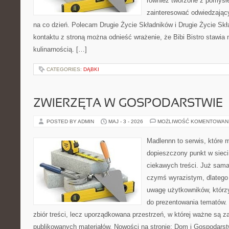
również tworzone z pomysł
zainteresować odwiedzając
na co dzień. Polecam Drugie Życie Składników i Drugie Życie Sk
kontaktu z stroną można odnieść wrażenie, że Bibi Bistro stawia 
kulinarnością. […]
CATEGORIES:
DĄBKI
ZWIERZĘTA W GOSPODARSTWIE
POSTED BY ADMIN
MAJ - 3 - 2026
MOŻLIWOŚĆ KOMENTOWAN
Madlennn to serwis, które 
dopieszczony punkt w sieci
ciekawych treści. Już sama
czymś wyrazistym, dlatego
uwagę użytkowników, którzy
do prezentowania tematów. 
zbiór treści, lecz uporządkowana przestrzeń, w której ważne są za
publikowanych materiałów. Nowości na stronie: Dom i Gospodars