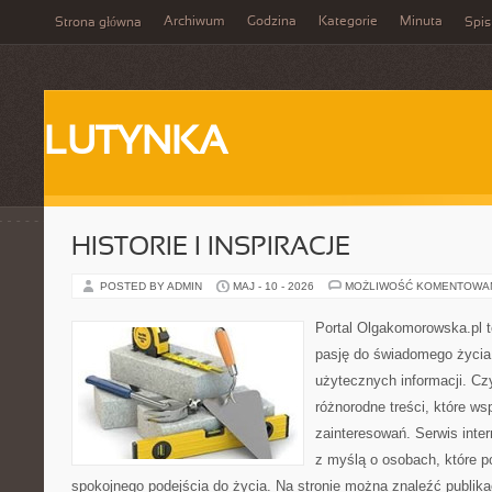
Archiwum
Godzina
Kategorie
Minuta
Strona główna
Spis
LUTYNKA
HISTORIE I INSPIRACJE
POSTED BY ADMIN
MAJ - 10 - 2026
MOŻLIWOŚĆ KOMENTOWA
Portal Olgakomorowska.pl to
pasję do świadomego życia, 
użytecznych informacji. Cz
różnorodne treści, które ws
zainteresowań. Serwis inte
z myślą o osobach, które p
spokojnego podejścia do życia. Na stronie można znaleźć publika