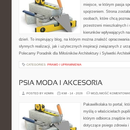
miejsce, w którym pasja sp
spojrzeniem. Strona został
osobach, które chcą poznawa
przestrzeni mieszkalnych i
kierunków wpływających na
dzień. To inspirujący blog, na którym można znaleźć opracowani
słynnych realizacji, jak i użytecznych inspiracji związanych z u
Polecamy Poradnik dla Miłośników Architektury i Sylwetki Archite
CATEGORIES:
PRAWO I UPRAWNIENIA
PSIA MODA I AKCESORIA
POSTED BY ADMIN
KWI - 14 - 2026
MOŻLIWOŚĆ KOMENTOWA
Pakawilkolaka to portal, kt
myślą o właścicielach pupi
którym odbiorca znajdzie in
dotyczące psiego zdrowia i