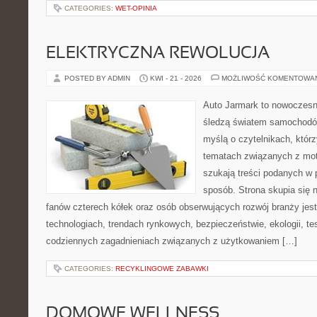
CATEGORIES:
WET-OPINIA
ELEKTRYCZNA REWOLUCJA
POSTED BY ADMIN
KWI - 21 - 2026
MOŻLIWOŚĆ KOMENTOWA
Auto Jarmark to nowoczesna
śledzą światem samochodów
myślą o czytelnikach, któr
tematach związanych z mot
szukają treści podanych w 
sposób. Strona skupia się 
fanów czterech kółek oraz osób obserwujących rozwój branży jes
technologiach, trendach rynkowych, bezpieczeństwie, ekologii, t
codziennych zagadnieniach związanych z użytkowaniem […]
CATEGORIES:
RECYKLINGOWE ZABAWKI
DOMOWE WELLNESS