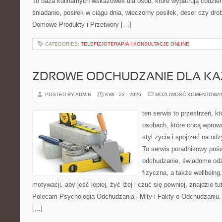
To baza kulinarnych wskazówek dla osób, które wypatrują codzie
śniadanie, posiłek w ciągu dnia, wieczorny posiłek, deser czy dr
Domowe Produkty i Przetwory […]
CATEGORIES:
TELEFIZJOTERAPIA I KONSULTACJE ONLINE
ZDROWE ODCHUDZANIE DLA K
POSTED BY ADMIN
KWI - 22 - 2026
MOŻLIWOŚĆ KOMENTOWA
ten serwis to przestrzeń, k
osobach, które chcą wprowa
styl życia i spojrzeć na od
To serwis poradnikowy poś
odchudzanie, świadome od
fizyczna, a także wellbeing
motywacji, aby jeść lepiej, żyć lżej i czuć się pewniej, znajdzie tu
Polecam Psychologia Odchudzania i Mity i Fakty o Odchudzaniu. 
[…]