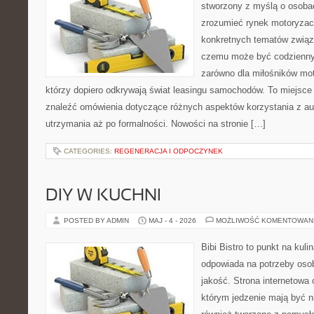
stworzony z myślą o osobac
zrozumieć rynek motoryzacy
konkretnych tematów związ
czemu może być codziennym
zarówno dla miłośników moto
którzy dopiero odkrywają świat leasingu samochodów. To miejsce
znaleźć omówienia dotyczące różnych aspektów korzystania z au
utrzymania aż po formalności. Nowości na stronie […]
CATEGORIES:
REGENERACJA I ODPOCZYNEK
DIY W KUCHNI
POSTED BY ADMIN
MAJ - 4 - 2026
MOŻLIWOŚĆ KOMENTOWAN
Bibi Bistro to punkt na kuli
odpowiada na potrzeby oso
jakość. Strona internetowa 
którym jedzenie mają być ni