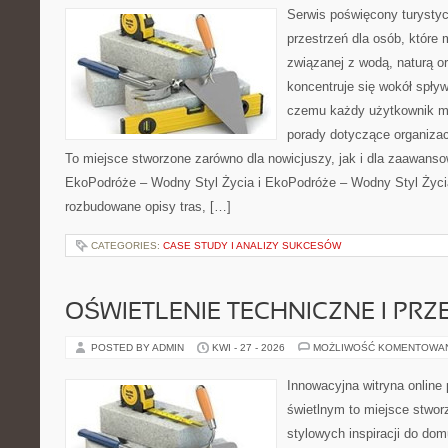
Serwis poświęcony turystyc
przestrzeń dla osób, które
związanej z wodą, naturą o
koncentruje się wokół spły
czemu każdy użytkownik m
porady dotyczące organizac
To miejsce stworzone zarówno dla nowicjuszy, jak i dla zaawans
EkoPodróże – Wodny Styl Życia i EkoPodróże – Wodny Styl Życi
rozbudowane opisy tras, […]
CATEGORIES:
CASE STUDY I ANALIZY SUKCESÓW
OŚWIETLENIE TECHNICZNE I PR
POSTED BY ADMIN
KWI - 27 - 2026
MOŻLIWOŚĆ KOMENTOWA
Innowacyjna witryna onlin
świetlnym to miejsce stwor
stylowych inspiracji do dom