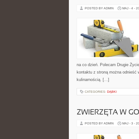
POSTED BY ADMIN
MAJ - 4 - 2
na co dzień. Polecam Drugie Życie
kontaktu z stroną można odnieść w
kulinarnością. […]
CATEGORIES:
DĄBKI
ZWIERZĘTA W G
POSTED BY ADMIN
MAJ - 3 - 2