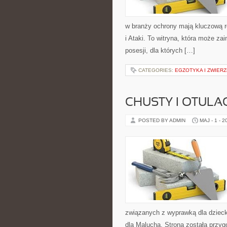
w branży ochrony mają kluczową 
i Ataki. To witryna, która może za
posesji, dla których […]
CATEGORIES:
EGZOTYKA I ZWIER
CHUSTY I OTULA
POSTED BY ADMIN
MAJ - 1 - 2
związanych z wyprawką dla dziecka
dla Malucha. Strona została przy