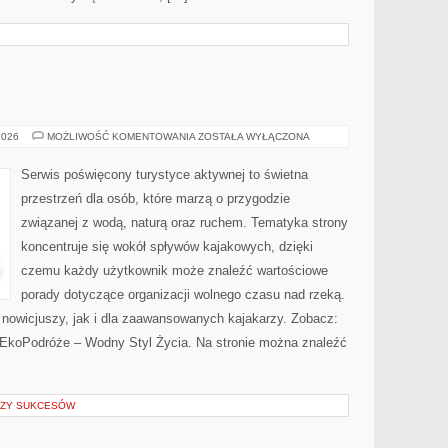
JACHTY
2026
MOŻLIWOŚĆ KOMENTOWANIA
ZOSTAŁA WYŁĄCZONA
I
ŁODZIE
Serwis poświęcony turystyce aktywnej to świetna
przestrzeń dla osób, które marzą o przygodzie
związanej z wodą, naturą oraz ruchem. Tematyka strony
koncentruje się wokół spływów kajakowych, dzięki
czemu każdy użytkownik może znaleźć wartościowe
porady dotyczące organizacji wolnego czasu nad rzeką.
 nowicjuszy, jak i dla zaawansowanych kajakarzy. Zobacz:
 EkoPodróże – Wodny Styl Życia. Na stronie można znaleźć
LIZY SUKCESÓW