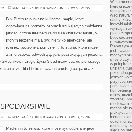
Wielu mened
kierownicze 
DIY
026
MOŻLIWOŚĆ KOMENTOWANIA
ZOSTAŁA WYŁĄCZONA
specjalistam
W
KUCHNI
więc natural
Bibi Bistro to punkt na kulinarnej mapie, które
osoby, która 
indywidualni
odpowiada na potrzeby osobach szukających codzienną
wymaga zupe
praca eksper
jakość. Strona internetowa opisuje charakter lokalu, w
budować zes
którym jedzenie mają być nie tylko apetyczne, ale
rozwiązywać 
Pierwszym e
również tworzone z pomysłem. To strona, która może
jest świado
zainteresować odwiedzających, poszukujących jedzenia
mocnych stro
stresie czy 
 Składników i Drugie Życie Składników. Już od pierwszego
w pułapkę m
unikania tru
rażenie, że Bibi Bistro stawia na prostotę połączoną z
przesadnego
jasnych wym
przyjrzeć się
podstawie si
kompetencji
celów, udzie
zwrotnej, p
mediowanie w
OSPODARSTWIE
można się n
praktyki, a n
leadershipie
ZWIERZĘTA
026
MOŻLIWOŚĆ KOMENTOWANIA
ZOSTAŁA WYŁĄCZONA
W
coaching, sz
GOSPODARSTWIE
codziennych
Madlennn to serwis, które może być odbierane jako
sięga po nar