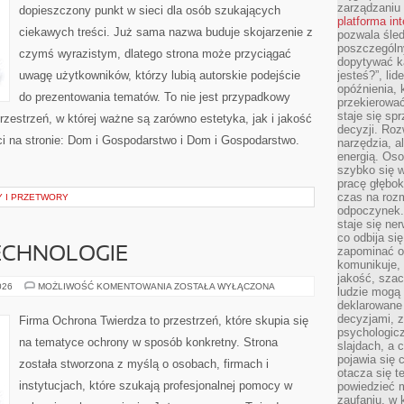
zarządzaniu
dopieszczony punkt w sieci dla osób szukających
platforma in
ciekawych treści. Już sama nazwa buduje skojarzenie z
pozwala śled
poszczególn
czymś wyrazistym, dlatego strona może przyciągać
dopytywać k
uwagę użytkowników, którzy lubią autorskie podejście
jesteś?”, lid
opóźnienia, 
do prezentowania tematów. To nie jest przypadkowy
przekierowa
staje się s
rzestrzeń, w której ważne są zarówno estetyka, jak i jakość
decyzji. Roz
i na stronie: Dom i Gospodarstwo i Dom i Gospodarstwo.
narzędzia, a
energią. Oso
szybko się w
pracę głębok
czas na roz
 I PRZETWORY
odpoczynek. 
staje się ne
co odbija si
zapominać o 
ECHNOLOGIE
komunikuje, 
jakość, szac
NOWOCZESNE
026
MOŻLIWOŚĆ KOMENTOWANIA
ZOSTAŁA WYŁĄCZONA
ludzie mogą
TECHNOLOGIE
deklarowane
decyzjami, 
Firma Ochrona Twierdza to przestrzeń, które skupia się
psychologicz
na tematyce ochrony w sposób konkretny. Strona
slajdach, a 
pojawia się 
została stworzona z myślą o osobach, firmach i
otacza się t
instytucjach, które szukają profesjonalnej pomocy w
powiedzieć m
zaufaniu, w 