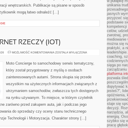
w pułapkę m
unikania tru
piracji wnętrzarskich. Publikacje są pisane w sposób
przesadnego
żytkownik mogą łatwo odnaleźć […]
jasnych wym
przyjrzeć się
podstawie si
EGIE
kompetencji
celów, udzie
zwrotnej, p
mediowanie w
RNET RZECZY (IOT)
można się n
praktyki, a n
leadershipie
ŁĄCZNOŚĆ
026
MOŻLIWOŚĆ KOMENTOWANIA
ZOSTAŁA WYŁĄCZONA
I
coaching, sz
INTERNET
codziennych
RZECZY
Moto Concierge to samochodowy serwis tematyczny,
sięga po nar
(IOT)
zarządzaniu
który został przygotowany z myślą o osobach
platforma in
zainteresowanych autami. Strona skupia się przede
pozwala śled
poszczególn
wszystkim na użytecznych informacjach związanych z
dopytywać k
utrzymaniem samochodów, zwłaszcza tych dostępnych
jesteś?”, lid
opóźnienia, 
na rynku używanym. To miejsce, w którym czytelnik
przekierowa
staje się s
ne zarówno przed zakupem auta, jak i podczas jego
decyzji. Roz
towania do sprzedaży czy oceny stanu technicznego
narzędzia, a
energią. Oso
nzje Technologii i Motoryzacja. Charakter strony […]
szybko się w
pracę głębok