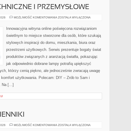
CHNICZNE I PRZEMYSŁOWE
OŚWIETLENIE
2026
MOŻLIWOŚĆ KOMENTOWANIA
ZOSTAŁA WYŁĄCZONA
TECHNICZNE
I
PRZEMYSŁOWE
Innowacyjna witryna online poświęcona rozwiązaniom
świetlnym to miejsce stworzone dla osób, które szukają
stylowych inspiracji do domu, mieszkania, biura oraz
przestrzeni użytkowych. Serwis prezentuje bogaty świat
produktów związanych z aranżacją światła, pokazując
jak odpowiednio dobrane lampy potrafią upiększyć
tych, którzy cenią piękno, ale jednocześnie zwracają uwagę
y komfort użytkowania. Polecam: DIY – Zrób to Sam i
. Na […]
ŁU
IENNIKI
PRODUKTY
2026
MOŻLIWOŚĆ KOMENTOWANIA
ZOSTAŁA WYŁĄCZONA
I