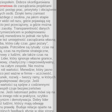
 zespołem. Dobrze skonfigurowana
ternetowa
do zarządzania projektami
zić postęp prac, priorytety i obciążenie
ych osób. Dzięki temu zamiast
ażdego z osobna „na jakim etapie
er widzi od razu, gdzie pojawiają się
kto jest przeciążony, a gdzie można
ć zasoby. Transparentność danych
przymierzeńcem w podejmowaniu
wój menedżera to jednak nie tylko
le też umiejętność zarządzania własną
ba, która cały czas „gasi pożary”,
ypala. Potrzebne są rytuały: czas na
ą, czas na myślenie strategiczne,
mowy z ludźmi, ale także czas na
Lider, który ignoruje własne granice,
rwowy, chaotyczny i nieprzewidywalny,
ę na całym zespole. Nie można
roli wartości. Menedżer, który jasno
co jest ważne w firmie – uczciwość,
unek, rozwój – tworzy ramy, w których
 podejmować decyzje. Jeśli
 wartości są spójne z codziennymi
zespół czuje bezpieczeństwo
ne. Jeśli natomiast jedno mówi się na
co innego robi w praktyce, szybko
cynizm i demotywacja. Dobry lider
eż ludźmi, którzy mają odwagę
u prawdę. Buduje relacje oparte na
których feedback płynie w obie strony.