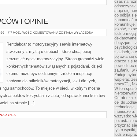
czas na roz
odpoczynek. 
staje się ne
co odbija si
zapominać o 
CÓW I OPINIE
komunikuje, 
jakość, szac
HISTORIE
026
MOŻLIWOŚĆ KOMENTOWANIA
ZOSTAŁA WYŁĄCZONA
ludzie mogą
KIEROWCÓW
deklarowane
I
decyzjami, 
OPINIE
Rentdabcar to motoryzacyjny serwis internetowy
psychologicz
stworzony z myślą o osobach, które chcą lepiej
slajdach, a 
pojawia się 
zrozumieć rynek motoryzacyjny. Strona gromadzi wiele
otacza się t
powiedzieć m
konkretnych tematów związanych z pojazdami, dzięki
zaufaniu, w 
czemu może być codziennym źródłem inspiracji
Zadaje pytan
wspierać zes
zarówno dla miłośników motoryzacji, jak i dla tych,
pracy?”, „Ja
easingu samochodów. To miejsce w sieci, w którym można
W ten sposó
nierozerwaln
ych aspektów korzystania z auta, od sprawdzania kosztów
Ostatecznie 
cel do „odha
ości na stronie […]
technologie,
menedżera. T
DPOCZYNEK
wszystko wie
pozostanie c
przyznać si
tylko wyniki
ludzie napra