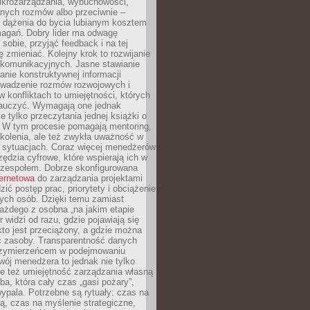
ikrozarządzania, wybuchowości,
dnych rozmów albo przeciwnie –
 dążenia do bycia lubianym kosztem
agań. Dobry lider ma odwagę
 sobie, przyjąć feedback i na tej
ę zmieniać. Kolejny krok to rozwijanie
 komunikacyjnych. Jasne stawianie
lanie konstruktywnej informacji
rowadzenie rozmów rozwojowych i
 konfliktach to umiejętności, których
auczyć. Wymagają one jednak
ie tylko przeczytania jednej książki o
. W tym procesie pomagają mentoring,
kolenia, ale też zwykła uważność w
 sytuacjach. Coraz więcej menedżerów
zędzia cyfrowe, które wspierają ich w
 zespołem. Dobrze skonfigurowana
ternetowa
do zarządzania projektami
zić postęp prac, priorytety i obciążenie
ych osób. Dzięki temu zamiast
ażdego z osobna „na jakim etapie
er widzi od razu, gdzie pojawiają się
kto jest przeciążony, a gdzie można
ć zasoby. Transparentność danych
przymierzeńcem w podejmowaniu
wój menedżera to jednak nie tylko
le też umiejętność zarządzania własną
ba, która cały czas „gasi pożary”,
ypala. Potrzebne są rytuały: czas na
ą, czas na myślenie strategiczne,