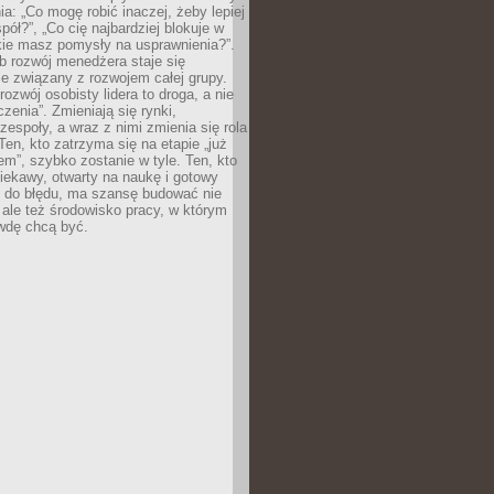
ia: „Co mogę robić inaczej, żeby lepiej
pół?”, „Co cię najbardziej blokuje w
kie masz pomysły na usprawnienia?”.
b rozwój menedżera staje się
ie związany z rozwojem całej grupy.
rozwój osobisty lidera to droga, a nie
czenia”. Zmieniają się rynki,
 zespoły, a wraz z nimi zmienia się rola
en, kto zatrzyma się na etapie „już
m”, szybko zostanie w tyle. Ten, kto
iekawy, otwarty na naukę i gotowy
ę do błędu, ma szansę budować nie
, ale też środowisko pracy, w którym
wdę chcą być.