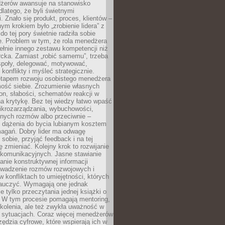
żerów awansuje na stanowisko
dlatego, że byli świetnymi
i. Znało się produkt, proces, klientów –
nym krokiem było „zrobienie lidera” z
do tej pory świetnie radziła sobie
e. Problem w tym, że rola menedżera
łnie innego zestawu kompetencji niż
cka. Zamiast „robić samemu”, trzeba
poły, delegować, motywować,
konflikty i myśleć strategicznie.
tapem rozwoju osobistego menedżera
mość siebie. Zrozumienie własnych
n, słabości, schematów reakcji w
na krytykę. Bez tej wiedzy łatwo wpaść
ikrozarządzania, wybuchowości,
dnych rozmów albo przeciwnie –
 dążenia do bycia lubianym kosztem
agań. Dobry lider ma odwagę
 sobie, przyjąć feedback i na tej
ę zmieniać. Kolejny krok to rozwijanie
 komunikacyjnych. Jasne stawianie
lanie konstruktywnej informacji
rowadzenie rozmów rozwojowych i
 konfliktach to umiejętności, których
auczyć. Wymagają one jednak
ie tylko przeczytania jednej książki o
. W tym procesie pomagają mentoring,
kolenia, ale też zwykła uważność w
 sytuacjach. Coraz więcej menedżerów
zędzia cyfrowe, które wspierają ich w