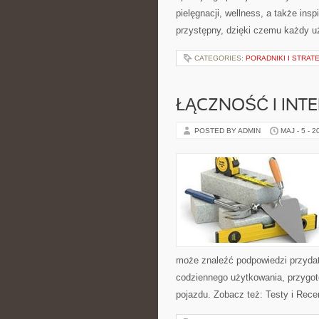
pielęgnacji, wellness, a także ins
przystępny, dzięki czemu każdy u
CATEGORIES:
PORADNIKI I STRAT
ŁĄCZNOŚĆ I INTE
POSTED BY ADMIN
MAJ - 5 - 2
może znaleźć podpowiedzi przydat
codziennego użytkowania, przygo
pojazdu. Zobacz też: Testy i Rece