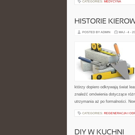
CATEGORIES:
MEDYCYNA
HISTORIE KIEROW
POSTED BY ADMIN
MAJ - 4 - 2
którzy dopiero odkrywają świat l
znaleźć omówienia dotyczące różn
utrzymania aż po formalności. Now
CATEGORIES:
REGENERACJA I O
DIY W KUCHNI