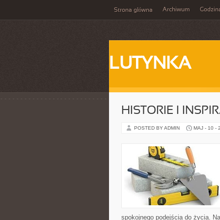
Archiwum
Godzin
Strona główna
LUTYNKA
HISTORIE I INSPI
POSTED BY ADMIN
MAJ - 10 -
spokojnego podejścia do życia. Na