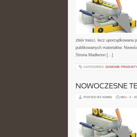
zbiór treści, lecz uporządkowana p
publikowanych materiałów. Nowośc
Strona Madlennn […]
CATEGORIES:
DOMOWE PRODUKTY
NOWOCZESNE T
POSTED BY ADMIN
MAJ - 2 - 2