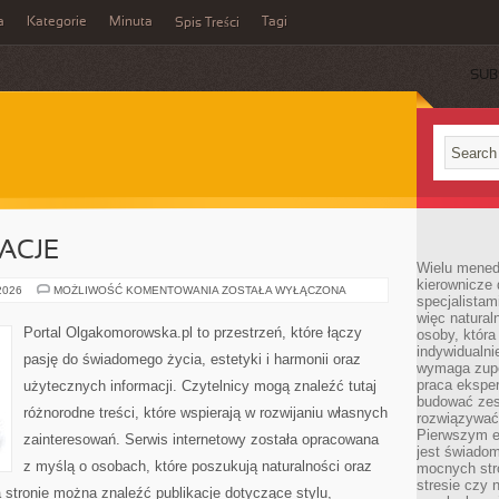
a
Kategorie
Minuta
Tagi
Spis Treści
SUB
RACJE
Wielu mened
kierownicze 
HISTORIE
 2026
MOŻLIWOŚĆ KOMENTOWANIA
ZOSTAŁA WYŁĄCZONA
specjalistam
I
INSPIRACJE
więc natural
Portal Olgakomorowska.pl to przestrzeń, które łączy
osoby, która 
indywidualni
pasję do świadomego życia, estetyki i harmonii oraz
wymaga zupe
praca eksper
użytecznych informacji. Czytelnicy mogą znaleźć tutaj
budować zes
różnorodne treści, które wspierają w rozwijaniu własnych
rozwiązywać 
Pierwszym e
zainteresowań. Serwis internetowy została opracowana
jest świado
z myślą o osobach, które poszukują naturalności oraz
mocnych stro
stresie czy 
 stronie można znaleźć publikacje dotyczące stylu,