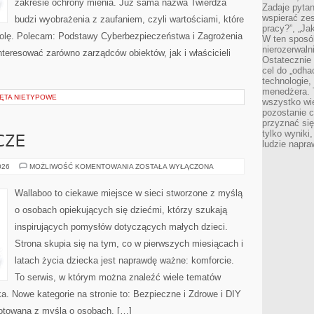
zakresie ochrony mienia. Już sama nazwa Twierdza
Zadaje pytan
wspierać zes
budzi wyobrażenia z zaufaniem, czyli wartościami, które
pracy?”, „Ja
rolę. Polecam: Podstawy Cyberbezpieczeństwa i Zagrożenia
W ten sposó
nierozerwaln
interesować zarówno zarządców obiektów, jak i właścicieli
Ostatecznie 
cel do „odha
technologie,
menedżera. T
ZĘTA NIETYPOWE
wszystko wie
pozostanie c
przyznać si
tylko wyniki
CZE
ludzie napra
CHUSTY
026
MOŻLIWOŚĆ KOMENTOWANIA
ZOSTAŁA WYŁĄCZONA
I
OTULACZE
Wallaboo to ciekawe miejsce w sieci stworzone z myślą
o osobach opiekujących się dziećmi, którzy szukają
inspirujących pomysłów dotyczących małych dzieci.
Strona skupia się na tym, co w pierwszych miesiącach i
latach życia dziecka jest naprawdę ważne: komforcie.
To serwis, w którym można znaleźć wiele tematów
. Nowe kategorie na stronie to: Bezpieczne i Zdrowe i DIY
gotowana z myślą o osobach, […]