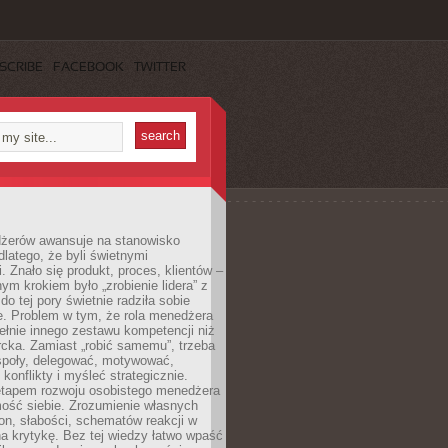
SCRIBE
FACEBOOK
TWITTER
żerów awansuje na stanowisko
dlatego, że byli świetnymi
i. Znało się produkt, proces, klientów –
nym krokiem było „zrobienie lidera” z
do tej pory świetnie radziła sobie
e. Problem w tym, że rola menedżera
łnie innego zestawu kompetencji niż
cka. Zamiast „robić samemu”, trzeba
poły, delegować, motywować,
konflikty i myśleć strategicznie.
tapem rozwoju osobistego menedżera
mość siebie. Zrozumienie własnych
n, słabości, schematów reakcji w
na krytykę. Bez tej wiedzy łatwo wpaść