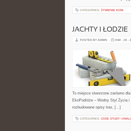
CATEGORIES:
ŻYWIENIE KONI
JACHTY I ŁODZIE
POSTED BY ADMIN
KWI - 28 - 
To miejsce stworzone zarówno dla
EkoPodróże – Wodny Styl Życia i
rozbudowane opisy tras, […]
CATEGORIES:
CASE STUDY I ANA