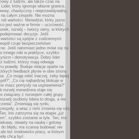
mowy z ludźmi, ale także czas na
Lider, który ignoruje własne granice,
rwowy, chaotyczny i nieprzewidywalny,
ę na całym zespole. Nie można
roli wartości. Menedżer, który jasno
co jest ważne w firmie – uczciwość,
unek, rozwój – tworzy ramy, w których
 podejmować decyzje. Jeśli
 wartości są spójne z codziennymi
zespół czuje bezpieczeństwo
ne. Jeśli natomiast jedno mówi się na
co innego robi w praktyce, szybko
cynizm i demotywacja. Dobry lider
eż ludźmi, którzy mają odwagę
u prawdę. Buduje relacje oparte na
których feedback płynie w obie strony.
ia: „Co mogę robić inaczej, żeby lepiej
pół?”, „Co cię najbardziej blokuje w
kie masz pomysły na usprawnienia?”.
b rozwój menedżera staje się
ie związany z rozwojem całej grupy.
rozwój osobisty lidera to droga, a nie
czenia”. Zmieniają się rynki,
 zespoły, a wraz z nimi zmienia się rola
en, kto zatrzyma się na etapie „już
m”, szybko zostanie w tyle. Ten, kto
iekawy, otwarty na naukę i gotowy
ę do błędu, ma szansę budować nie
, ale też środowisko pracy, w którym
wdę chcą być.