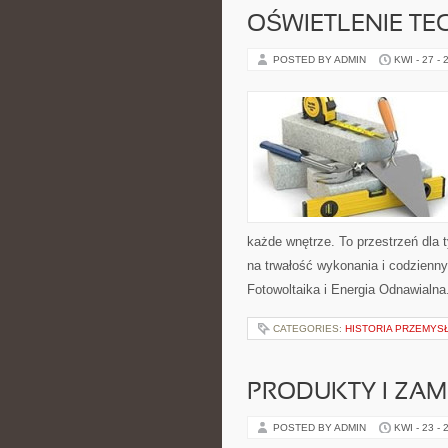
OŚWIETLENIE TE
POSTED BY ADMIN
KWI - 27 - 
każde wnętrze. To przestrzeń dla 
na trwałość wykonania i codzienn
Fotowoltaika i Energia Odnawialna
CATEGORIES:
HISTORIA PRZEMYS
PRODUKTY I ZAM
POSTED BY ADMIN
KWI - 23 - 