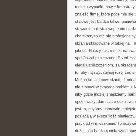
rodzaju wypadki, nawet katastrofy
znaleźć firmę, która podejmie się t
stalowe jest bardzo łatwe, poniew
stawianie hali stalowej to nic ba
charakteryzować się profesjonaln
ubrania składowane w takiej hali, 
jakość. Należy także mieć na uwa
sposób zabezpieczone. Przed złod
ulegają zniszczeniom, są okradane
to, aby najzwyczajniej rozejrzeć s
Można śmiało powiedzieć, iż odnale
nie stanowi większego problemu. M
niby gdzie indziej znajdziemy nami
spełni wszystkie nasze oczekiwan
jest to, abyśmy naprawdę umiejętn
posiadają większą ilość pieniędzy
przykład w mieszkanie. To oczywiś
dużą ilość bardziej ciekawych spo