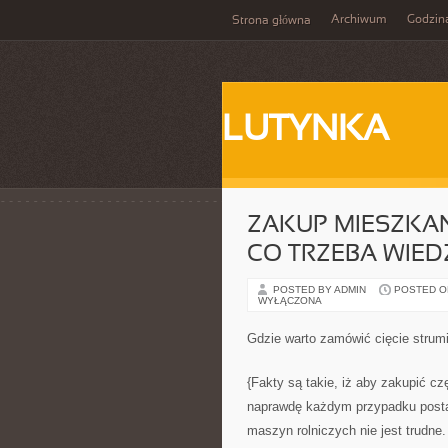
Archiwum
Godzin
Strona główna
LUTYNKA
ZAKUP MIESZKAN
CO TRZEBA WIED
POSTED BY ADMIN
POSTED ON
WYŁĄCZONA
Gdzie warto zamówić cięcie stru
{Fakty są takie, iż aby zakupić c
naprawdę każdym przypadku postar
maszyn rolniczych nie jest trudne