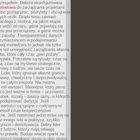
 zespołem. Dobrze skonfigurowana
ternetowa
do zarządzania projektami
zić postęp prac, priorytety i obciążenie
ych osób. Dzięki temu zamiast
ażdego z osobna „na jakim etapie
er widzi od razu, gdzie pojawiają się
kto jest przeciążony, a gdzie można
ć zasoby. Transparentność danych
przymierzeńcem w podejmowaniu
wój menedżera to jednak nie tylko
le też umiejętność zarządzania własną
ba, która cały czas „gasi pożary”,
ypala. Potrzebne są rytuały: czas na
ą, czas na myślenie strategiczne,
mowy z ludźmi, ale także czas na
Lider, który ignoruje własne granice,
rwowy, chaotyczny i nieprzewidywalny,
ę na całym zespole. Nie można
roli wartości. Menedżer, który jasno
co jest ważne w firmie – uczciwość,
unek, rozwój – tworzy ramy, w których
 podejmować decyzje. Jeśli
 wartości są spójne z codziennymi
zespół czuje bezpieczeństwo
ne. Jeśli natomiast jedno mówi się na
co innego robi w praktyce, szybko
cynizm i demotywacja. Dobry lider
eż ludźmi, którzy mają odwagę
u prawdę. Buduje relacje oparte na
których feedback płynie w obie strony.