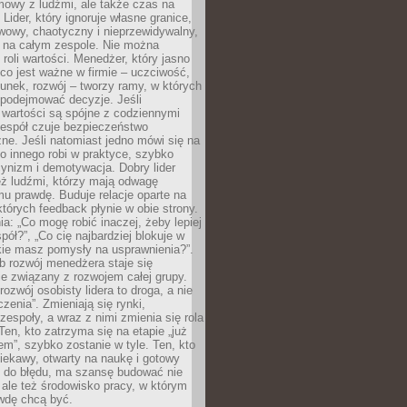
mowy z ludźmi, ale także czas na
Lider, który ignoruje własne granice,
rwowy, chaotyczny i nieprzewidywalny,
ę na całym zespole. Nie można
roli wartości. Menedżer, który jasno
co jest ważne w firmie – uczciwość,
unek, rozwój – tworzy ramy, w których
 podejmować decyzje. Jeśli
 wartości są spójne z codziennymi
zespół czuje bezpieczeństwo
ne. Jeśli natomiast jedno mówi się na
co innego robi w praktyce, szybko
cynizm i demotywacja. Dobry lider
eż ludźmi, którzy mają odwagę
u prawdę. Buduje relacje oparte na
których feedback płynie w obie strony.
ia: „Co mogę robić inaczej, żeby lepiej
pół?”, „Co cię najbardziej blokuje w
kie masz pomysły na usprawnienia?”.
b rozwój menedżera staje się
ie związany z rozwojem całej grupy.
rozwój osobisty lidera to droga, a nie
czenia”. Zmieniają się rynki,
 zespoły, a wraz z nimi zmienia się rola
en, kto zatrzyma się na etapie „już
m”, szybko zostanie w tyle. Ten, kto
iekawy, otwarty na naukę i gotowy
ę do błędu, ma szansę budować nie
, ale też środowisko pracy, w którym
wdę chcą być.