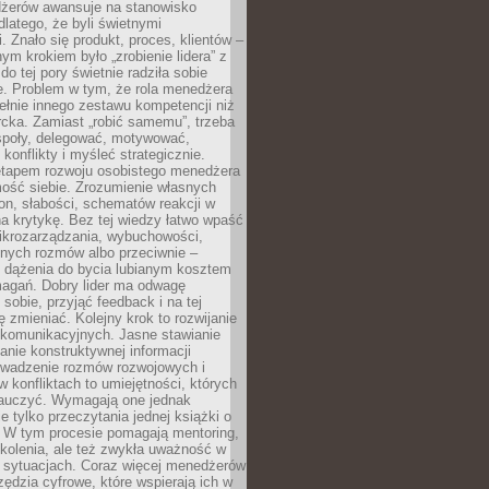
żerów awansuje na stanowisko
dlatego, że byli świetnymi
i. Znało się produkt, proces, klientów –
nym krokiem było „zrobienie lidera” z
do tej pory świetnie radziła sobie
e. Problem w tym, że rola menedżera
łnie innego zestawu kompetencji niż
cka. Zamiast „robić samemu”, trzeba
poły, delegować, motywować,
konflikty i myśleć strategicznie.
tapem rozwoju osobistego menedżera
mość siebie. Zrozumienie własnych
n, słabości, schematów reakcji w
na krytykę. Bez tej wiedzy łatwo wpaść
ikrozarządzania, wybuchowości,
dnych rozmów albo przeciwnie –
 dążenia do bycia lubianym kosztem
agań. Dobry lider ma odwagę
 sobie, przyjąć feedback i na tej
ę zmieniać. Kolejny krok to rozwijanie
 komunikacyjnych. Jasne stawianie
lanie konstruktywnej informacji
rowadzenie rozmów rozwojowych i
 konfliktach to umiejętności, których
auczyć. Wymagają one jednak
ie tylko przeczytania jednej książki o
. W tym procesie pomagają mentoring,
kolenia, ale też zwykła uważność w
 sytuacjach. Coraz więcej menedżerów
zędzia cyfrowe, które wspierają ich w