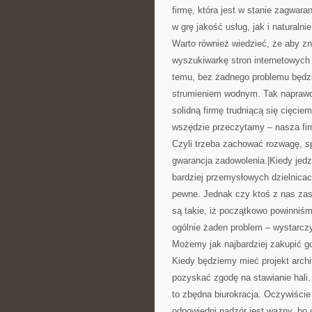
firmę, która jest w stanie zagwar
w grę jakość usług, jak i natural
Warto również wiedzieć, że aby zn
wyszukiwarkę stron internetowych 
temu, bez żadnego problemu będzi
strumieniem wodnym. Tak naprawdę
solidną firmę trudniącą się cięc
wszędzie przeczytamy – nasza firm
Czyli trzeba zachować rozwagę, s
gwarancja zadowolenia.|Kiedy je
bardziej przemysłowych dzielnicac
pewne. Jednak czy ktoś z nas zast
są takie, iż początkowo powinniśm
ogólnie żaden problem – wystarczy
Możemy jak najbardziej zakupić got
Kiedy będziemy mieć projekt archi
pozyskać zgodę na stawianie hali
to zbędna biurokracja. Oczywiście
odpowiedni nadzór jest ważny, bo 