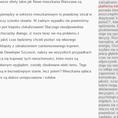
zawsze oferty takie jak Nowe mieszkania Warszawa są
zarządzaniu
platforma in
pozwala śled
poszczególn
 pieniędzy w sektorze mieszkaniowym to prawdziwy strzał w
dopytywać k
ć oczy szeroko otwarte. W żadnym wypadku nie powinniśmy
jesteś?”, lid
opóźnienia, 
 jest kiepsko zlokalizowane! Dlaczego nieodpowiednia
przekierowa
 chociażby dlatego, iż może teraz nie ma problemu z
staje się s
decyzji. Roz
 jakiś czas będziemy chcieli pozbyć się własnego
narzędzia, a
energią. Oso
 kłopoty z odnalezieniem zainteresowanego kupnem.
szybko się w
 jak Deweloper Szczecin, należy we wszystkich przypadkach
pracę głębok
czas na roz
ca się kupować tych nieruchomości, które może są
odpoczynek. 
ą własnym wyglądem, zostały zbudowane wieki temu. Tego
staje się ne
co odbija si
są w beznadziejnym stanie, lecz potem? Mieszkania opłaca
zapominać o 
komunikuje, 
re są dobrze umiejscowione i solidne
jakość, szac
ludzie mogą
deklarowane
decyzjami, 
psychologicz
slajdach, a 
pojawia się 
otacza się t
powiedzieć m
zaufaniu, w 