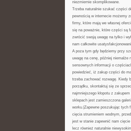
niezmiernie skomplikowane.
Trzeba naturalnie szukać części d
pewnością w internecie możemy zn
firmy, które mają we własnej ofer
się na poważnie, które części są
zwrócić swoją uwagę na tylko i wy
nam całkowite usatysfakcjonowani
A poza tym gdy będziemy przy szu
uwagę na cenę, później niemalże 
sensownych informacji o częściac
powiedzieć, iż zakup części do m
trzeba zachować rozwagę. Kiedy b
porządku, skontaktuj się ze sprz
najmniejszego kłopotu z zakupem 
sklepach jest zamieszczona galeri
worku.|Zapewne poszukując tych f
cięcia strumieniem wodnym, przede
jest w stanie zapewnić nam cięcie
lecz również naturalnie niewysoki