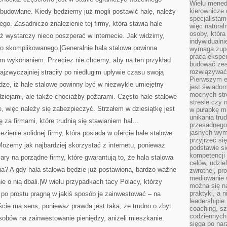
Wielu mened
kierownicze 
 budowlane. Kiedy będziemy już mogli postawić halę, należy
specjalistam
ego. Zasadniczo znalezienie tej firmy, która stawia hale
więc natural
osoby, która 
aż wystarczy nieco poszperać w internecie. Jak widzimy,
indywidualni
rdzo skomplikowanego.|Generalnie hala stalowa powinna
wymaga zupe
praca eksper
ym wykonaniem. Przecież nie chcemy, aby na ten przykład
budować zes
rozwiązywać 
najzwyczajniej straciły po niedługim upływie czasu swoją
Pierwszym e
dze, iż hale stalowe powinny być w niezwykle umiejętny
jest świado
mocnych stro
ziejami, ale także chociażby pożarami. Często hale stalowe
stresie czy 
, więc należy się zabezpieczyć. Strzałem w dziesiątkę jest
w pułapkę m
unikania tru
ię za firmami, które trudnią się stawianiem hal…
przesadnego
jasnych wym
zienie solidnej firmy, która posiada w ofercie hale stalowe
przyjrzeć się
ożemy jak najbardziej skorzystać z internetu, ponieważ
podstawie si
kompetencji
ary na porządne firmy, które gwarantują to, że hala stalowa
celów, udzie
ia? A gdy hala stalowa będzie już postawiona, bardzo ważne
zwrotnej, p
mediowanie w
ie o nią dbali.|W wielu przypadkach tacy Polacy, którzy
można się n
praktyki, a n
, po prostu pragną w jakiś sposób je zainwestować – na
leadershipie
cie ma sens, ponieważ prawda jest taka, że trudno o zbyt
coaching, sz
codziennych
sobów na zainwestowanie pieniędzy, aniżeli mieszkanie.
sięga po nar