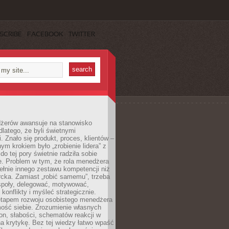
SCRIBE
FACEBOOK
TWITTER
żerów awansuje na stanowisko
dlatego, że byli świetnymi
i. Znało się produkt, proces, klientów –
nym krokiem było „zrobienie lidera” z
do tej pory świetnie radziła sobie
e. Problem w tym, że rola menedżera
łnie innego zestawu kompetencji niż
cka. Zamiast „robić samemu”, trzeba
poły, delegować, motywować,
konflikty i myśleć strategicznie.
tapem rozwoju osobistego menedżera
mość siebie. Zrozumienie własnych
n, słabości, schematów reakcji w
na krytykę. Bez tej wiedzy łatwo wpaść