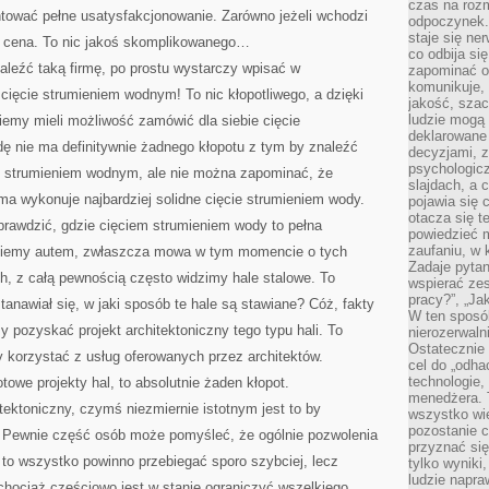
czas na roz
antować pełne usatysfakcjonowanie. Zarówno jeżeli wchodzi
odpoczynek. 
staje się ne
nie cena. To nic jakoś skomplikowanego…
co odbija si
aleźć taką firmę, po prostu wystarczy wpisać w
zapominać o 
komunikuje, 
cięcie strumieniem wodnym! To nic kłopotliwego, a dzięki
jakość, szac
ludzie mogą
emy mieli możliwość zamówić dla siebie cięcie
deklarowane
 nie ma definitywnie żadnego kłopotu z tym by znaleźć
decyzjami, 
psychologicz
iem strumieniem wodnym, ale nie można zapominać, że
slajdach, a 
a wykonuje najbardziej solidne cięcie strumieniem wody.
pojawia się 
otacza się t
prawdzić, gdzie cięciem strumieniem wody to pełna
powiedzieć m
zaufaniu, w 
dziemy autem, zwłaszcza mowa w tym momencie o tych
Zadaje pytan
h, z całą pewnością często widzimy hale stalowe. To
wspierać zes
pracy?”, „Ja
anawiał się, w jaki sposób te hale są stawiane? Cóż, fakty
W ten sposó
y pozyskać projekt architektoniczny tego typu hali. To
nierozerwaln
Ostatecznie 
 korzystać z usług oferowanych przez architektów.
cel do „odha
technologie,
owe projekty hal, to absolutnie żaden kłopot.
menedżera. T
tektoniczny, czymś niezmiernie istotnym jest to by
wszystko wie
pozostanie c
. Pewnie część osób może pomyśleć, że ogólnie pozwolenia
przyznać si
 to wszystko powinno przebiegać sporo szybciej, lecz
tylko wyniki
ludzie napra
chociaż częściowo jest w stanie ograniczyć wszelkiego