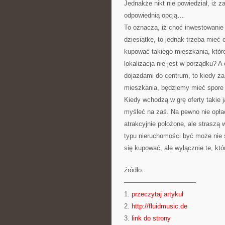
Jednakże nikt nie powiedział, iż 
odpowiednią opcją…
To oznacza, iż choć inwestowanie
dziesiątkę, to jednak trzeba mie
kupować takiego mieszkania, które
lokalizacja nie jest w porządku? A
dojazdami do centrum, to kiedy za
mieszkania, będziemy mieć spore
Kiedy wchodzą w grę oferty takie
myśleć na zaś. Na pewno nie opła
atrakcyjnie położone, ale strasz
typu nieruchomości być może nie 
się kupować, ale wyłącznie te, któ
źródło:
———————————
1.
przeczytaj artykuł
2.
http://fluidmusic.de
3.
link do strony