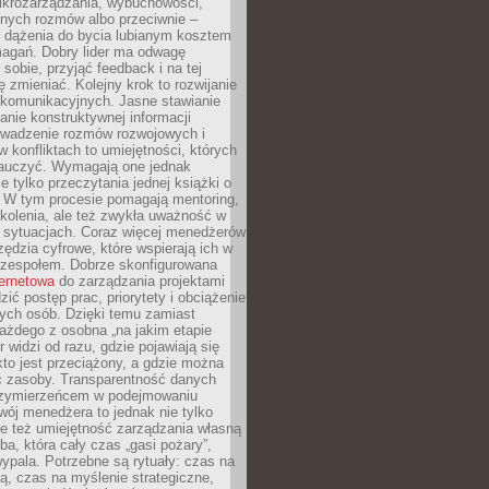
ikrozarządzania, wybuchowości,
dnych rozmów albo przeciwnie –
 dążenia do bycia lubianym kosztem
agań. Dobry lider ma odwagę
 sobie, przyjąć feedback i na tej
ę zmieniać. Kolejny krok to rozwijanie
 komunikacyjnych. Jasne stawianie
lanie konstruktywnej informacji
rowadzenie rozmów rozwojowych i
 konfliktach to umiejętności, których
auczyć. Wymagają one jednak
ie tylko przeczytania jednej książki o
. W tym procesie pomagają mentoring,
kolenia, ale też zwykła uważność w
 sytuacjach. Coraz więcej menedżerów
zędzia cyfrowe, które wspierają ich w
 zespołem. Dobrze skonfigurowana
ternetowa
do zarządzania projektami
zić postęp prac, priorytety i obciążenie
ych osób. Dzięki temu zamiast
ażdego z osobna „na jakim etapie
er widzi od razu, gdzie pojawiają się
kto jest przeciążony, a gdzie można
ć zasoby. Transparentność danych
przymierzeńcem w podejmowaniu
wój menedżera to jednak nie tylko
le też umiejętność zarządzania własną
ba, która cały czas „gasi pożary”,
ypala. Potrzebne są rytuały: czas na
ą, czas na myślenie strategiczne,