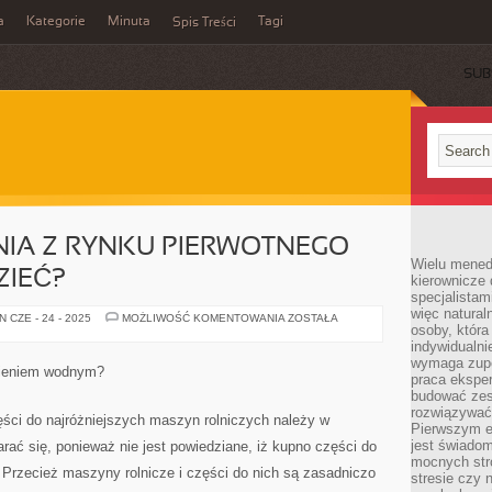
a
Kategorie
Minuta
Tagi
Spis Treści
SUB
IA Z RYNKU PIERWOTNEGO –
Wielu mened
ZIEĆ?
kierownicze 
specjalistam
więc natural
ZAKUP
 CZE - 24 - 2025
MOŻLIWOŚĆ KOMENTOWANIA
ZOSTAŁA
osoby, która 
MIESZKANIA
Z
indywidualni
RYNKU
wymaga zupe
PIERWOTNEGO
mieniem wodnym?
–
praca eksper
CO
budować zes
TRZEBA
rozwiązywać 
WIEDZIEĆ?
zęści do najróżniejszych maszyn rolniczych należy w
Pierwszym e
jest świado
ać się, ponieważ nie jest powiedziane, iż kupno części do
mocnych stro
. Przecież maszyny rolnicze i części do nich są zasadniczo
stresie czy 