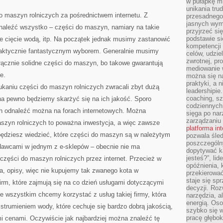
w pułapkę m
unikania tru
o maszyn rolniczych za pośrednictwem internetu. Z
przesadnego
jasnych wym
aleźć wszystko – części do maszyn, namiary na takie
przyjrzeć się
podstawie si
cie cięcie wodą, itp. Na początek jednak musimy zastanowić
kompetencji
 faktycznie fantastycznym wyborem. Generalnie musimy
celów, udzie
zwrotnej, p
łącznie solidne części do maszyn, bo takowe gwarantują
mediowanie w
e.
można się n
praktyki, a n
kaniu części do maszyn rolniczych zwracali zbyt dużą
leadershipie
coaching, sz
na pewno będziemy skarżyć się na ich jakość. Sporo
codziennych
h odnaleźć można na forach internetowych. Można
sięga po nar
zarządzaniu
aszyn rolniczych to poważna inwestycja, a więc zawsze
platforma in
ędziesz wiedzieć, które części do maszyn są w należytym
pozwala śled
poszczególn
edawcami w jednym z e-sklepów – obecnie nie ma
dopytywać k
jesteś?”, lid
części do maszyn rolniczych przez internet. Przecież w
opóźnienia, 
a, opisy, więc nie kupujemy tak zwanego kota w
przekierowa
staje się s
irm, które zajmują się na co dzień usługami dotyczącymi
decyzji. Roz
 wszystkim chcemy korzystać z usług takiej firmy, która
narzędzia, a
energią. Oso
 strumieniem wody, które cechuje się bardzo dobrą jakością,
szybko się w
pracę głębok
mi cenami. Oczywiście jak najbardziej można znaleźć tę