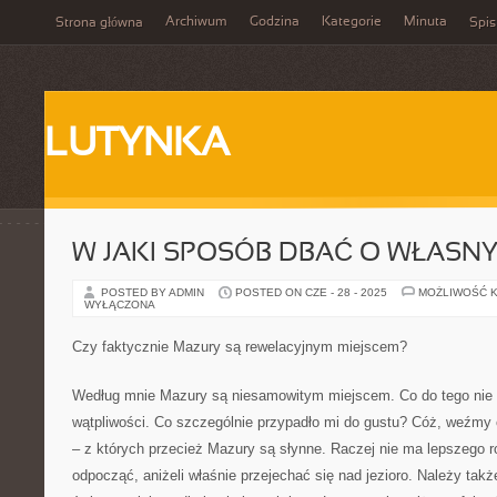
Archiwum
Godzina
Kategorie
Minuta
Strona główna
Spis
LUTYNKA
W JAKI SPOSÓB DBAĆ O WŁASN
POSTED BY ADMIN
POSTED ON CZE - 28 - 2025
MOŻLIWOŚĆ 
WYŁĄCZONA
Czy faktycznie Mazury są rewelacyjnym miejscem?
Według mnie Mazury są niesamowitym miejscem. Co do tego nie 
wątpliwości. Co szczególnie przypadło mi do gustu? Cóż, weźmy 
– z których przecież Mazury są słynne. Raczej nie ma lepszego 
odpocząć, aniżeli właśnie przejechać się nad jezioro. Należy tak