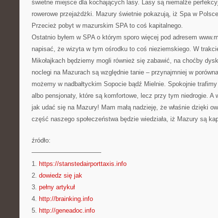
świetne miejsce dla kochających lasy. Lasy są niemalże perfekc
rowerowe przejażdżki. Mazury świetnie pokazują, iż Spa w Polsc
Przecież pobyt w mazurskim SPA to coś kapitalnego.
Ostatnio byłem w SPA o którym sporo więcej pod adresem www.m
napisać, że wizyta w tym ośrodku to coś nieziemskiego. W trakc
Mikołajkach będziemy mogli również się zabawić, na choćby dys
noclegi na Mazurach są względnie tanie – przynajmniej w porówn
możemy w nadbałtyckim Sopocie bądź Mielnie. Spokojnie trafimy 
albo pensjonaty, które są komfortowe, lecz przy tym niedrogie. A 
jak udać się na Mazury! Mam małą nadzieję, że właśnie dzięki o
część naszego społeczeństwa będzie wiedziała, iż Mazury są ka
źródło:
———————————
1.
https://stanstedairporttaxis.info
2.
dowiedz się jak
3.
pełny artykuł
4.
http://brainking.info
5.
http://geneadoc.info