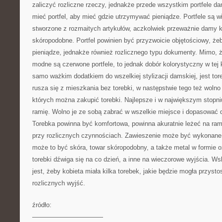
zaliczyć rozliczne rzeczy, jednakże przede wszystkim portfele d
mieć portfel, aby mieć gdzie utrzymywać pieniądze. Portfele są 
stworzone z rozmaitych artykułów, aczkolwiek przeważnie damy k
skóropodobne. Portfel powinien być przyzwoicie objętościowy, że
pieniądze, jednakże również rozlicznego typu dokumenty. Mimo, 
modne są czerwone portfele, to jednak dobór kolorystyczny w tej k
samo ważkim dodatkiem do wszelkiej stylizacji damskiej, jest to
rusza się z mieszkania bez torebki, w następstwie tego też wolno
których można zakupić torebki. Najlepsze i w największym stopni
ramię. Wolno je ze sobą zabrać w wszelkie miejsce i dopasować d
Torebka powinna być komfortowa, powinna akuratnie leżeć na ram
przy rozlicznych czynnościach. Zawieszenie może być wykonane
może to być skóra, towar skóropodobny, a także metal w formie 
torebki dźwiga się na co dzień, a inne na wieczorowe wyjścia. W
jest, żeby kobieta miała kilka torebek, jakie będzie mogła przysto
rozlicznych wyjść.
źródło:
———————————