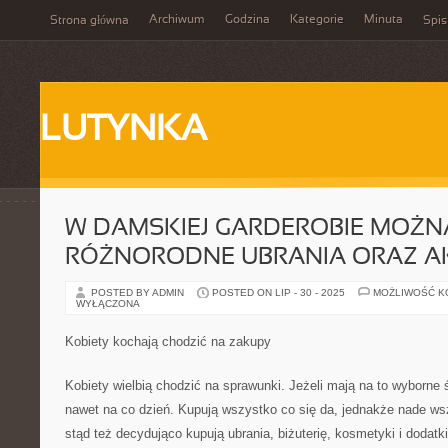
Archiwum
Godzina
Kategorie
Minuta
Strona główna
Spis
LUTYNKA
W DAMSKIEJ GARDEROBIE MOŻ
RÓŻNORODNE UBRANIA ORAZ A
POSTED BY ADMIN
POSTED ON LIP - 30 - 2025
MOŻLIWOŚĆ 
WYŁĄCZONA
Kobiety kochają chodzić na zakupy
Kobiety wielbią chodzić na sprawunki. Jeżeli mają na to wyborne śr
nawet na co dzień. Kupują wszystko co się da, jednakże nade wsz
stąd też decydująco kupują ubrania, biżuterię, kosmetyki i doda