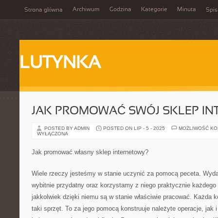
Archiwum
Godzina
Kategorie
Minuta
Strona główna
Spis
LUTYNKA
JAK PROMOWAĆ SWÓJ SKLEP IN
POSTED BY ADMIN
POSTED ON LIP - 5 - 2025
MOŻLIWOŚĆ K
WYŁĄCZONA
Jak promować własny sklep internetowy?
Wiele rzeczy jesteśmy w stanie uczynić za pomocą peceta. Wydaj
wybitnie przydatny oraz korzystamy z niego praktycznie każdego 
jakkolwiek dzięki niemu są w stanie właściwie pracować. Każda k
taki sprzęt. To za jego pomocą konstruuje należyte operacje, jak 