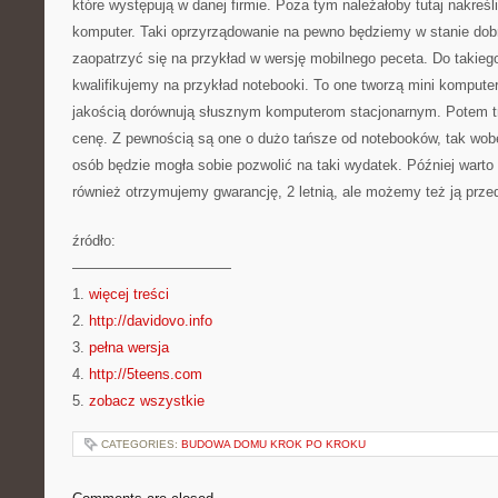
które występują w danej firmie. Poza tym należałoby tutaj nakreślić
komputer. Taki oprzyrządowanie na pewno będziemy w stanie do
zaopatrzyć się na przykład w wersję mobilnego peceta. Do takieg
kwalifikujemy na przykład notebooki. To one tworzą mini komputer
jakością dorównują słusznym komputerom stacjonarnym. Potem t
cenę. Z pewnością są one o dużo tańsze od notebooków, tak wobe
osób będzie mogła sobie pozwolić na taki wydatek. Później warto p
również otrzymujemy gwarancję, 2 letnią, ale możemy też ją prze
źródło:
———————————
1.
więcej treści
2.
http://davidovo.info
3.
pełna wersja
4.
http://5teens.com
5.
zobacz wszystkie
CATEGORIES:
BUDOWA DOMU KROK PO KROKU