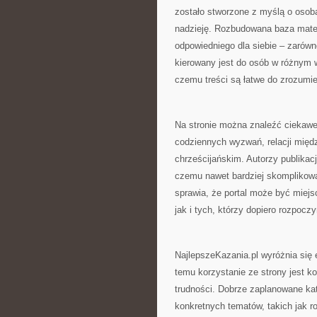
zostało stworzone z myślą o osoba
nadzieję. Rozbudowana baza mate
odpowiedniego dla siebie – zarówno
kierowany jest do osób w różnym 
czemu treści są łatwe do zrozumie
Na stronie można znaleźć ciekawe
codziennych wyzwań, relacji międ
chrześcijańskim. Autorzy publikacj
czemu nawet bardziej skomplikowa
sprawia, że portal może być mie
jak i tych, którzy dopiero rozpoc
NajlepszeKazania.pl wyróżnia się
temu korzystanie ze strony jest k
trudności. Dobrze zaplanowane ka
konkretnych tematów, takich jak r