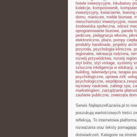
hotele inwestycyjne
,
inkubatory pr
kolekcje
,
kompostownik
,
kompute
inwestycyjny
,
kwiaciarnie
,
leasing
domu
,
manicure
,
meble biurowe
,
m
nieruchomości inwestycyjne
,
nowo
środowiska społeczna
,
odzież me
oprogramowanie biurowe
,
panele f
pedicure
,
pielęgnacja włosów
,
pikn
elektroniczne
,
plaże
,
pompy ciepła
produkty handmade
,
projekty arch
przyroda
,
psychologia kliniczna
,
p
regionalne
,
rekreacja rodzinna
,
re
rozwój przywództwa
,
rozwój region
styl boho
,
styl vintage
,
systemy s
sztuczna inteligencja w edukacji
,
building
,
telemedycyna
,
terapia p
psychologiczne
,
uprawa ziół
,
usłu
psychologiczne
,
współpraca zesp
wystawy naukowe
,
zabiegi spa
,
za
marketingiem
,
zarządzanie płatno
zaufanie publiczne
,
zwierzęta do
Serwis NajlepszeKazania.pl to no
poszukują wartościowych treści z
refleksją. To internetowa platform
rozważania oraz teksty pomagając
doświadczeń. Kategorie na stronie