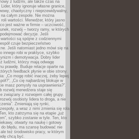
mowy z ludźmi, ale także czas na
Lider, który ignoruje własne granice,
rwowy, chaotyczny i nieprzewidywalny,
ę na całym zespole. Nie można
roli wartości. Menedżer, który jasno
co jest ważne w firmie – uczciwość,
unek, rozwój – tworzy ramy, w których
 podejmować decyzje. Jeśli
 wartości są spójne z codziennymi
zespół czuje bezpieczeństwo
ne. Jeśli natomiast jedno mówi się na
co innego robi w praktyce, szybko
cynizm i demotywacja. Dobry lider
eż ludźmi, którzy mają odwagę
u prawdę. Buduje relacje oparte na
których feedback płynie w obie strony.
ia: „Co mogę robić inaczej, żeby lepiej
pół?”, „Co cię najbardziej blokuje w
kie masz pomysły na usprawnienia?”.
b rozwój menedżera staje się
ie związany z rozwojem całej grupy.
rozwój osobisty lidera to droga, a nie
czenia”. Zmieniają się rynki,
 zespoły, a wraz z nimi zmienia się rola
en, kto zatrzyma się na etapie „już
m”, szybko zostanie w tyle. Ten, kto
iekawy, otwarty na naukę i gotowy
ę do błędu, ma szansę budować nie
, ale też środowisko pracy, w którym
wdę chcą być.