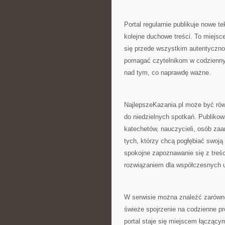
Portal regularnie publikuje nowe 
kolejne duchowe treści. To miejs
się przede wszystkim autentyczno
pomagać czytelnikom w codziennym
nad tym, co naprawdę ważne.
NajlepszeKazania.pl może być ró
do niedzielnych spotkań. Publikowa
katechetów, nauczycieli, osób zaa
tych, którzy chcą pogłębiać swoją
spokojne zapoznawanie się z treś
rozwiązaniem dla współczesnych u
W serwisie można znaleźć zarówno 
świeże spojrzenie na codzienne p
portal staje się miejscem łączący