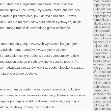
czas na roz
ch, które chcą regularnie poznawać treści niosące
odpoczynek. 
staje się ne
riałów sprawia, że każdy użytkownik może znaleźć coś
co odbija si
 krótkie przemyślenia, jak i dłuższe kazania. Serwis
zapominać o 
komunikuje, 
wieku oraz o różnych doświadczeniach życiowych, dzięki
jakość, szac
ludzie mogą
nia i mogą trafiać do szerokiego grona odbiorców.
deklarowane
decyzjami, 
psychologicz
slajdach, a 
 materiały dotyczące ważnych wydarzeń liturgicznych,
pojawia się 
otacza się t
zyludzkich oraz tematów związanych z życiem
powiedzieć m
i starają się tworzyć treści w sposób zrozumiały, dzięki
zaufaniu, w 
Zadaje pytan
ne zagadnienia są przedstawiane w sposób prosty. To
wspierać zes
jscem odwiedzanym zarówno przez osoby głęboko wierzące,
pracy?”, „Ja
W ten sposó
zynają swoją drogę duchową.
nierozerwaln
Ostatecznie 
cel do „odha
technologie,
 estetycznym wyglądem oraz wygodną nawigacją. Dzięki
menedżera. T
wszystko wie
omfortowe, a odnajdywanie interesujących treści nie sprawia
pozostanie c
tegorie pomagają szybko odnaleźć materiały dotyczące
przyznać si
tylko wyniki
odzina, duchowy rozwój czy moralność.
ludzie napra