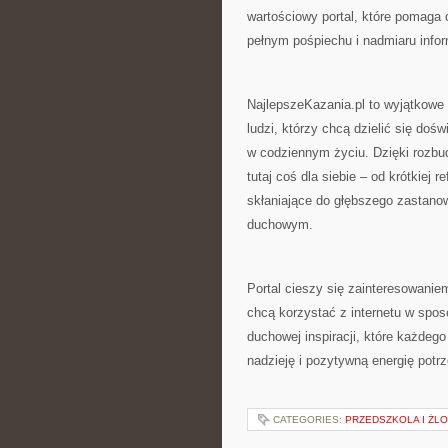
wartościowy portal, które pomaga o
pełnym pośpiechu i nadmiaru infor
NajlepszeKazania.pl to wyjątkowe 
ludzi, którzy chcą dzielić się do
w codziennym życiu. Dzięki rozb
tutaj coś dla siebie – od krótkiej 
skłaniające do głębszego zastanow
duchowym.
Portal cieszy się zainteresowaniem
chcą korzystać z internetu w spos
duchowej inspiracji, które każd
nadzieję i pozytywną energię potr
CATEGORIES:
PRZEDSZKOLA I ŻLO