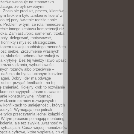
żerów awansuje na stanowisko
dlatego, że byli świetnymi
i. Znało się produkt, proces, klientów –
nym krokiem było „zrobienie lidera” z
do tej pory świetnie radziła sobie
e. Problem w tym, że rola menedżera
łnie innego zestawu kompetencji niż
cka. Zamiast „robić samemu”, trzeba
poły, delegować, motywować,
konflikty i myśleć strategicznie.
tapem rozwoju osobistego menedżera
mość siebie. Zrozumienie własnych
n, słabości, schematów reakcji w
na krytykę. Bez tej wiedzy łatwo wpaść
ikrozarządzania, wybuchowości,
dnych rozmów albo przeciwnie –
 dążenia do bycia lubianym kosztem
agań. Dobry lider ma odwagę
 sobie, przyjąć feedback i na tej
ę zmieniać. Kolejny krok to rozwijanie
 komunikacyjnych. Jasne stawianie
lanie konstruktywnej informacji
rowadzenie rozmów rozwojowych i
 konfliktach to umiejętności, których
auczyć. Wymagają one jednak
ie tylko przeczytania jednej książki o
. W tym procesie pomagają mentoring,
kolenia, ale też zwykła uważność w
 sytuacjach. Coraz więcej menedżerów
zędzia cyfrowe, które wspierają ich w