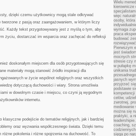
Wielu mened
kierownicze 
specjalistam
teksty, dzięki czemu użytkownicy mogą stale odkrywać
więc natural
osoby, która 
ce tworzone z pasją oraz zaangażowaniem, w którym liczy
indywidualni
ść. Każdy tekst przygotowywany jest z myślą o tym, aby
wymaga zupe
praca eksper
 życiu, dostarczać im wsparcia oraz zachęcać do refleksji
budować zes
rozwiązywać 
Pierwszym e
jest świado
mocnych stro
stresie czy 
wnież doskonałym miejscem dla osób przygotowujących się
w pułapkę m
unikania tru
ne materiały mogą stanowić źródło inspiracji dla
przesadnego
ngażowanych w życie wspólnot religijnych oraz wszystkich
jasnych wym
przyjrzeć się
 wiedzę dotyczącą duchowości i wiary. Strona umożliwia
podstawie si
ciami w dowolnym czasie i miejscu, co czyni ją wygodnym
kompetencji
celów, udzie
żytkowników internetu.
zwrotnej, p
mediowanie w
można się n
praktyki, a n
klasyczne podejście do tematów religijnych, jak i bardziej
leadershipie
coaching, sz
roblemy oraz wyzwania współczesnego świata. Dzięki temu
codziennych
m różne pokolenia i różne spojrzenia na duchowość. To
sięga po nar