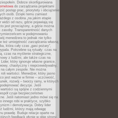
 zespołem. Dobrze skonfigurowana
ternetowa
do zarządzania projektami
zić postęp prac, priorytety i obciążenie
ych osób. Dzięki temu zamiast
ażdego z osobna „na jakim etapie
er widzi od razu, gdzie pojawiają się
kto jest przeciążony, a gdzie można
ć zasoby. Transparentność danych
przymierzeńcem w podejmowaniu
wój menedżera to jednak nie tylko
le też umiejętność zarządzania własną
ba, która cały czas „gasi pożary”,
ypala. Potrzebne są rytuały: czas na
ą, czas na myślenie strategiczne,
mowy z ludźmi, ale także czas na
Lider, który ignoruje własne granice,
rwowy, chaotyczny i nieprzewidywalny,
ę na całym zespole. Nie można
roli wartości. Menedżer, który jasno
co jest ważne w firmie – uczciwość,
unek, rozwój – tworzy ramy, w których
 podejmować decyzje. Jeśli
 wartości są spójne z codziennymi
zespół czuje bezpieczeństwo
ne. Jeśli natomiast jedno mówi się na
co innego robi w praktyce, szybko
cynizm i demotywacja. Dobry lider
eż ludźmi, którzy mają odwagę
u prawdę. Buduje relacje oparte na
których feedback płynie w obie strony.