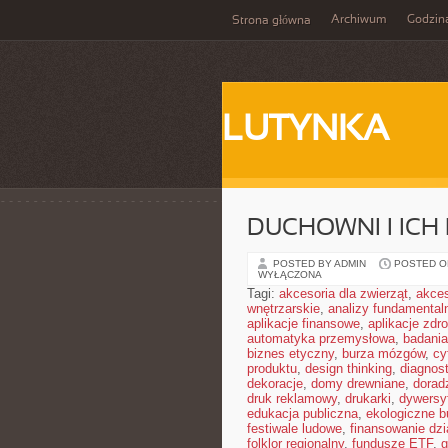
Archiwum
Godzin
Strona główna
LUTYNKA
DUCHOWNI I ICH
POSTED BY ADMIN
POSTED ON
WYŁĄCZONA
Tagi:
akcesoria dla zwierząt
,
akces
wnętrzarskie
,
analizy fundamental
aplikacje finansowe
,
aplikacje zdr
automatyka przemysłowa
,
badania
biznes etyczny
,
burza mózgów
,
cy
produktu
,
design thinking
,
diagnos
dekoracje
,
domy drewniane
,
dorad
druk reklamowy
,
drukarki
,
dywersy
edukacja publiczna
,
ekologiczne 
festiwale ludowe
,
finansowanie dzi
folklor regionalny
,
fundusze ETF
,
g