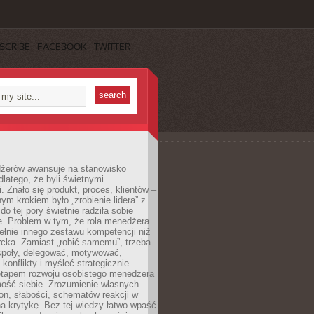
SCRIBE
FACEBOOK
TWITTER
żerów awansuje na stanowisko
dlatego, że byli świetnymi
i. Znało się produkt, proces, klientów –
nym krokiem było „zrobienie lidera” z
do tej pory świetnie radziła sobie
e. Problem w tym, że rola menedżera
łnie innego zestawu kompetencji niż
cka. Zamiast „robić samemu”, trzeba
poły, delegować, motywować,
konflikty i myśleć strategicznie.
tapem rozwoju osobistego menedżera
mość siebie. Zrozumienie własnych
n, słabości, schematów reakcji w
na krytykę. Bez tej wiedzy łatwo wpaść