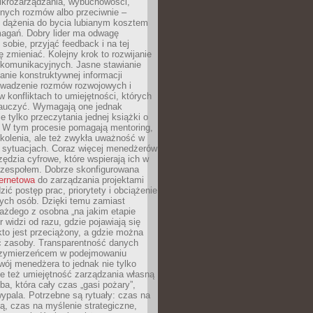
ikrozarządzania, wybuchowości,
dnych rozmów albo przeciwnie –
 dążenia do bycia lubianym kosztem
agań. Dobry lider ma odwagę
 sobie, przyjąć feedback i na tej
ę zmieniać. Kolejny krok to rozwijanie
 komunikacyjnych. Jasne stawianie
lanie konstruktywnej informacji
rowadzenie rozmów rozwojowych i
 konfliktach to umiejętności, których
auczyć. Wymagają one jednak
ie tylko przeczytania jednej książki o
. W tym procesie pomagają mentoring,
kolenia, ale też zwykła uważność w
 sytuacjach. Coraz więcej menedżerów
zędzia cyfrowe, które wspierają ich w
 zespołem. Dobrze skonfigurowana
ternetowa
do zarządzania projektami
zić postęp prac, priorytety i obciążenie
ych osób. Dzięki temu zamiast
ażdego z osobna „na jakim etapie
er widzi od razu, gdzie pojawiają się
kto jest przeciążony, a gdzie można
ć zasoby. Transparentność danych
przymierzeńcem w podejmowaniu
wój menedżera to jednak nie tylko
le też umiejętność zarządzania własną
ba, która cały czas „gasi pożary”,
ypala. Potrzebne są rytuały: czas na
ą, czas na myślenie strategiczne,