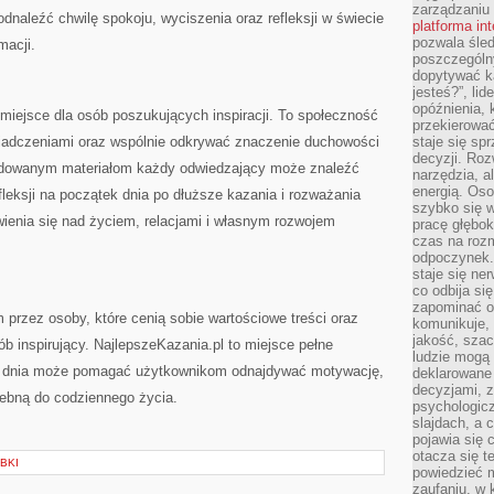
zarządzaniu
dnaleźć chwilę spokoju, wyciszenia oraz refleksji w świecie
platforma in
pozwala śled
macji.
poszczególn
dopytywać k
jesteś?”, lid
opóźnienia, 
miejsce dla osób poszukujących inspiracji. To społeczność
przekierowa
świadczeniami oraz wspólnie odkrywać znaczenie duchowości
staje się s
decyzji. Roz
udowanym materiałom każdy odwiedzający może znaleźć
narzędzia, a
energią. Oso
refleksji na początek dnia po dłuższe kazania i rozważania
szybko się w
ienia się nad życiem, relacjami i własnym rozwojem
pracę głębok
czas na roz
odpoczynek. 
staje się ne
co odbija si
zapominać o 
 przez osoby, które cenią sobie wartościowe treści oraz
komunikuje, 
jakość, szac
ób inspirujący. NajlepszeKazania.pl to miejsce pełne
ludzie mogą
ego dnia może pomagać użytkownikom odnajdywać motywację,
deklarowane
decyzjami, 
zebną do codziennego życia.
psychologicz
slajdach, a 
pojawia się 
otacza się t
BKI
powiedzieć m
zaufaniu, w 