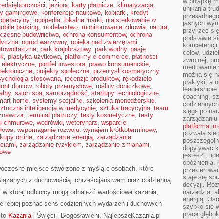
w pułapkę m
zedsiębiorczości
,
jeziora
,
karty płatnicze
,
klimatyzacja
,
unikania tru
ry gamingowe
,
konferencje naukowe
,
kopiarki
,
kredyt
przesadnego
 operacyjny
,
logopedia
,
lokalne marki
,
majsterkowanie w
jasnych wym
obile banking
,
modelarstwo
,
monitorowanie zdrowia
,
natura
,
przyjrzeć się
czesne budownictwo
,
ochrona konsumentów
,
ochrona
podstawie si
dyczna
,
ogród warzywny
,
opieka nad zwierzętami
,
kompetencji
otowoltaiczne
,
park krajobrazowy
,
park wodny
,
pasje
,
celów, udzie
ik
,
plastyka użytkowa
,
platformy e-commerce
,
płatności
zwrotnej, p
 elektryczne
,
portfel inwestora
,
prawo konsumenckie
,
mediowanie w
itektoniczne
,
projekty społeczne
,
przemysł kosmetyczny
,
można się n
sychologia stosowana
,
recenzje produktów
,
rękodzieło
praktyki, a n
mont domów
,
roboty przemysłowe
,
rośliny doniczkowe
,
leadershipie
alny
,
salon spa
,
samorządność
,
startupy technologiczne
,
coaching, sz
mart home
,
systemy socjalne
,
szkolenia menedżerskie
,
codziennych
sztuczna inteligencja w medycynie
,
sztuka tradycyjna
,
team
sięga po nar
oznawcza
,
terminal płatniczy
,
testy kosmetyczne
,
testy
zarządzaniu
gi chmurowe
,
wędrówki
,
weterynarz
,
wsparcie
platforma in
ołowa
,
wspomaganie rozwoju
,
wynajem krótkoterminowy
,
pozwala śled
kupy online
,
zarządzanie energią
,
zarządzanie
poszczególn
ściami
,
zarządzanie ryzykiem
,
zarządzanie zmianami
,
dopytywać k
mowe
jesteś?”, lid
opóźnienia, 
woczesne miejsce stworzone z myślą o osobach, które
przekierowa
staje się s
wiązanych z duchowością, chrześcijaństwem oraz codzienną
decyzji. Roz
a, w której odbiorcy mogą odnaleźć wartościowe kazania,
narzędzia, a
energią. Oso
e lepiej poznać sens codziennych wydarzeń i duchowych
szybko się w
pracę głębok
 to
Kazania
i Święci i Błogosławieni. NajlepszeKazania.pl