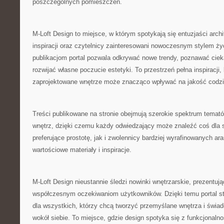
poszczególnych pomieszczeń.
M-Loft Design to miejsce, w którym spotykają się entuzjaści arch
inspiracji oraz czytelnicy zainteresowani nowoczesnym stylem ży
publikacjom portal pozwala odkrywać nowe trendy, poznawać ciek
rozwijać własne poczucie estetyki. To przestrzeń pełna inspiracji,
zaprojektowane wnętrze może znacząco wpływać na jakość codzi
Treści publikowane na stronie obejmują szerokie spektrum temató
wnętrz, dzięki czemu każdy odwiedzający może znaleźć coś dla 
preferujące prostotę, jak i zwolennicy bardziej wyrafinowanych ara
wartościowe materiały i inspiracje.
M-Loft Design nieustannie śledzi nowinki wnętrzarskie, prezentuj
współczesnym oczekiwaniom użytkowników. Dzięki temu portal st
dla wszystkich, którzy chcą tworzyć przemyślane wnętrza i świa
wokół siebie. To miejsce, gdzie design spotyka się z funkcjonal