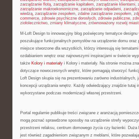
zarządzanie flotą
,
zarządzanie kapitałem
,
zarządzanie klientami
,
zarządzanie makroekonomiczne
,
zarządzanie odpadami
,
zarządz
wiedzą
,
zarządzanie zespołem
,
zdalne zarządzanie zespołem
,
zd
commerce
,
zdrowie psychiczne dorosłych
,
zdrowie publiczne
,
zdr
ziołolecznictwo
,
zmiany klimatyczne
,
zrównoważony rozwój miast
M-Loft Design to innowacyjny blog poświęcony tematyce designu w
poszukujące funkcjonalnych pomysłów na urządzenie domu oraz prz
miejsce stworzone dla wszystkich, którzy interesują się tematami
ozdabianiem wnętrz oraz najnowszymi inspiracjami w świecie wyp
także
Kolory i materiały
i Kolory i materiały. Na stronie można zn
dotyczące nowoczesnych wnętrz, które pomagają stworzyć funkcj
Loft Design skupia się na prezentowaniu zarówno industrialnych,
koncepcji urządzania wnętrz. Każdy odwiedzający znajdzie tutaj i
wykorzystane podczas modernizacji własnej przestrzeni.
Portal regularnie publikuje treści związane z aranżacją pomieszcz
mogą poznać sprawdzone sposoby na urządzenie strefy wypoczyn
przestrzeni relaksu, centrum domowego życia czy łazienki. Duża 
jest również zagadnieniom związanym z meblami, które pozwalają