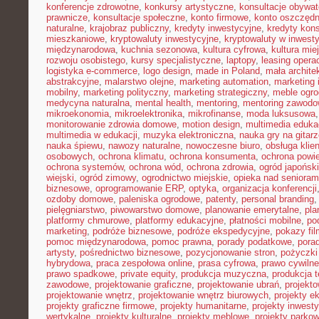
konferencje zdrowotne
,
konkursy artystyczne
,
konsultacje obywat
prawnicze
,
konsultacje społeczne
,
konto firmowe
,
konto oszczęd
naturalne
,
krajobraz publiczny
,
kredyty inwestycyjne
,
kredyty kon
mieszkaniowe
,
kryptowaluty inwestycyjne
,
kryptowaluty w inwest
międzynarodowa
,
kuchnia sezonowa
,
kultura cyfrowa
,
kultura mie
rozwoju osobistego
,
kursy specjalistyczne
,
laptopy
,
leasing opera
logistyka e-commerce
,
logo design
,
made in Poland
,
mała archite
abstrakcyjne
,
malarstwo olejne
,
marketing automation
,
marketing 
mobilny
,
marketing polityczny
,
marketing strategiczny
,
meble ogr
medycyna naturalna
,
mental health
,
mentoring
,
mentoring zawodo
mikroekonomia
,
mikroelektronika
,
mikrofinanse
,
moda luksusowa
monitorowanie zdrowia domowe
,
motion design
,
multimedia eduka
multimedia w edukacji
,
muzyka elektroniczna
,
nauka gry na gitar
nauka śpiewu
,
nawozy naturalne
,
nowoczesne biuro
,
obsługa klien
osobowych
,
ochrona klimatu
,
ochrona konsumenta
,
ochrona powie
ochrona systemów
,
ochrona wód
,
ochrona zdrowia
,
ogród japoński
wiejski
,
ogród zimowy
,
ogrodnictwo miejskie
,
opieka nad senioram
biznesowe
,
oprogramowanie ERP
,
optyka
,
organizacja konferencji
ozdoby domowe
,
paleniska ogrodowe
,
patenty
,
personal branding
pielęgniarstwo
,
piwowarstwo domowe
,
planowanie emerytalne
,
pla
platformy chmurowe
,
platformy edukacyjne
,
płatności mobilne
,
po
marketing
,
podróże biznesowe
,
podróże ekspedycyjne
,
pokazy fi
pomoc międzynarodowa
,
pomoc prawna
,
porady podatkowe
,
pora
artysty
,
pośrednictwo biznesowe
,
pozycjonowanie stron
,
pożyczki
hybrydowa
,
praca zespołowa online
,
prasa cyfrowa
,
prawo cywiln
prawo spadkowe
,
private equity
,
produkcja muzyczna
,
produkcja t
zawodowe
,
projektowanie graficzne
,
projektowanie ubrań
,
projekto
projektowanie wnętrz
,
projektowanie wnętrz biurowych
,
projekty e
projekty graficzne firmowe
,
projekty humanitarne
,
projekty inwest
wertykalne
,
projekty kulturalne
,
projekty meblowe
,
projekty parko