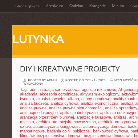
Archiwum
Godzina
Kategorie
Minuta
Strona główna
Spis
LUTYNKA
DIY I KREATYWNE PROJEKTY
POSTED BY ADMIN
POSTED ON CZE - 1 - 2026
MOŻLIWOŚĆ K
WYŁĄCZONA
Tagi:
administracja samorządowa
,
agencje reklamowe
,
AI genera
akademia
,
akcesoria ogrodnicze
,
aktywizm ekologiczny
,
aktywizm
twórcza
,
akustyka wnętrz
,
altana
,
altany ogrodowe
,
analityka inte
analiza budżetu
,
analiza cyfrowa
,
analiza ekonomiczna
,
analiza p
analiza prawna
,
analiza prawna nieruchomości
,
analiza sprzedaży
animacje edukacyjne
,
aplikacje dietetyczne
,
aplikacje edukacyjne
aranżacja przestrzeni biurowej
,
aranżacje tarasowe
,
arbitraż
,
archi
miejska
,
architektura miejska nowoczesna
,
architektura ogrodowa
sztuki
,
automatyczna księgowość
,
automatyzacja domowa
,
back
marketingowe
,
badania opinii publicznej
,
bankowość cyfrowa
,
ban
klientów
,
bezpieczeństwo domowe
,
bezpieczeństwo finansowe
,
be