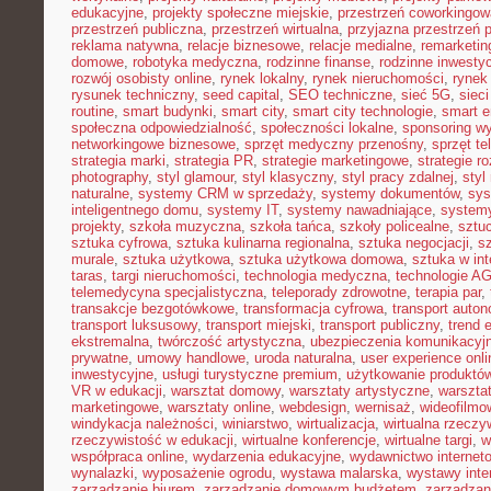
edukacyjne
,
projekty społeczne miejskie
,
przestrzeń coworkingow
przestrzeń publiczna
,
przestrzeń wirtualna
,
przyjazna przestrzeń 
reklama natywna
,
relacje biznesowe
,
relacje medialne
,
remarketin
domowe
,
robotyka medyczna
,
rodzinne finanse
,
rodzinne inwestyc
rozwój osobisty online
,
rynek lokalny
,
rynek nieruchomości
,
rynek
rysunek techniczny
,
seed capital
,
SEO techniczne
,
sieć 5G
,
siec
routine
,
smart budynki
,
smart city
,
smart city technologie
,
smart e
społeczna odpowiedzialność
,
społeczności lokalne
,
sponsoring w
networkingowe biznesowe
,
sprzęt medyczny przenośny
,
sprzęt te
strategia marki
,
strategia PR
,
strategie marketingowe
,
strategie r
photography
,
styl glamour
,
styl klasyczny
,
styl pracy zdalnej
,
styl
naturalne
,
systemy CRM w sprzedaży
,
systemy dokumentów
,
sys
inteligentnego domu
,
systemy IT
,
systemy nawadniające
,
systemy
projekty
,
szkoła muzyczna
,
szkoła tańca
,
szkoły policealne
,
sztuc
sztuka cyfrowa
,
sztuka kulinarna regionalna
,
sztuka negocjacji
,
sz
murale
,
sztuka użytkowa
,
sztuka użytkowa domowa
,
sztuka w int
taras
,
targi nieruchomości
,
technologia medyczna
,
technologie A
telemedycyna specjalistyczna
,
teleporady zdrowotne
,
terapia par
,
transakcje bezgotówkowe
,
transformacja cyfrowa
,
transport auto
transport luksusowy
,
transport miejski
,
transport publiczny
,
trend 
ekstremalna
,
twórczość artystyczna
,
ubezpieczenia komunikacyj
prywatne
,
umowy handlowe
,
uroda naturalna
,
user experience onli
inwestycyjne
,
usługi turystyczne premium
,
użytkowanie produktó
VR w edukacji
,
warsztat domowy
,
warsztaty artystyczne
,
warsztat
marketingowe
,
warsztaty online
,
webdesign
,
wernisaż
,
wideofilmo
windykacja należności
,
winiarstwo
,
wirtualizacja
,
wirtualna rzeczy
rzeczywistość w edukacji
,
wirtualne konferencje
,
wirtualne targi
,
w
współpraca online
,
wydarzenia edukacyjne
,
wydawnictwo internet
wynalazki
,
wyposażenie ogrodu
,
wystawa malarska
,
wystawy inte
zarządzanie biurem
,
zarządzanie domowym budżetem
,
zarządzan