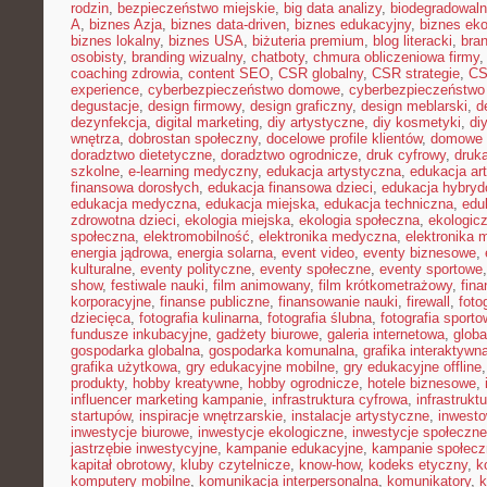
rodzin
,
bezpieczeństwo miejskie
,
big data analizy
,
biodegradowaln
A
,
biznes Azja
,
biznes data-driven
,
biznes edukacyjny
,
biznes eko
biznes lokalny
,
biznes USA
,
biżuteria premium
,
blog literacki
,
bra
osobisty
,
branding wizualny
,
chatboty
,
chmura obliczeniowa firmy
coaching zdrowia
,
content SEO
,
CSR globalny
,
CSR strategie
,
CS
experience
,
cyberbezpieczeństwo domowe
,
cyberbezpieczeństwo
degustacje
,
design firmowy
,
design graficzny
,
design meblarski
,
d
dezynfekcja
,
digital marketing
,
diy artystyczne
,
diy kosmetyki
,
di
wnętrza
,
dobrostan społeczny
,
docelowe profile klientów
,
domowe 
doradztwo dietetyczne
,
doradztwo ogrodnicze
,
druk cyfrowy
,
druka
szkolne
,
e-learning medyczny
,
edukacja artystyczna
,
edukacja ar
finansowa dorosłych
,
edukacja finansowa dzieci
,
edukacja hybry
edukacja medyczna
,
edukacja miejska
,
edukacja techniczna
,
edu
zdrowotna dzieci
,
ekologia miejska
,
ekologia społeczna
,
ekologic
społeczna
,
elektromobilność
,
elektronika medyczna
,
elektronika 
energia jądrowa
,
energia solarna
,
event video
,
eventy biznesowe
,
kulturalne
,
eventy polityczne
,
eventy społeczne
,
eventy sportowe
show
,
festiwale nauki
,
film animowany
,
film krótkometrażowy
,
fin
korporacyjne
,
finanse publiczne
,
finansowanie nauki
,
firewall
,
foto
dziecięca
,
fotografia kulinarna
,
fotografia ślubna
,
fotografia sport
fundusze inkubacyjne
,
gadżety biurowe
,
galeria internetowa
,
globa
gospodarka globalna
,
gospodarka komunalna
,
grafika interaktywn
grafika użytkowa
,
gry edukacyjne mobilne
,
gry edukacyjne offline
produkty
,
hobby kreatywne
,
hobby ogrodnicze
,
hotele biznesowe
,
influencer marketing kampanie
,
infrastruktura cyfrowa
,
infrastrukt
startupów
,
inspiracje wnętrzarskie
,
instalacje artystyczne
,
inwesto
inwestycje biurowe
,
inwestycje ekologiczne
,
inwestycje społeczne
jastrzębie inwestycyjne
,
kampanie edukacyjne
,
kampanie społecz
kapitał obrotowy
,
kluby czytelnicze
,
know-how
,
kodeks etyczny
,
k
komputery mobilne
,
komunikacja interpersonalna
,
komunikatory
,
k