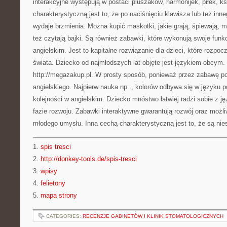
interakcyjne występują w postaci pluszaków, harmonijek, piłek, ks
charakterystyczną jest to, że po naciśnięciu klawisza lub też in
wydaje brzmienia. Można kupić maskotki, jakie grają, śpiewają, mi
też czytają bajki. Są również zabawki, które wykonują swoje funk
angielskim. Jest to kapitalne rozwiązanie dla dzieci, które rozpo
świata. Dziecko od najmłodszych lat objęte jest językiem obcym
http://megazakup.pl. W prosty sposób, ponieważ przez zabawę p
angielskiego. Najpierw nauka np ., kolorów odbywa się w języku 
kolejności w angielskim. Dziecko mnóstwo łatwiej radzi sobie z j
fazie rozwoju. Zabawki interaktywne gwarantują rozwój oraz możli
młodego umysłu. Inna cechą charakterystyczną jest to, że są nie
1.
spis tresci
2.
http://donkey-tools.de/spis-tresci
3.
wpisy
4.
felietony
5.
mapa strony
CATEGORIES:
RECENZJE GABINETÓW I KLINIK STOMATOLOGICZNYCH