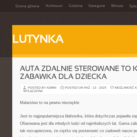
Archiwum
Godzina
Kategorie
Minuta
Strona główna
Spis
LUTYNKA
AUTA ZDALNIE STEROWANE TO 
ZABAWKA DLA DZIECKA
POSTED BY ADMIN
POSTED ON PAŹ - 13 - 2025
MOŻLIWOŚĆ 
WYŁĄCZONA
Malarstwo to na pewno niezwykle
Jest to najpopularniejsza błahostka, która dotychczas pojawiła si
Ofiarowana jest dla młodych ludzi od najmłodszych lat. Gama zab
tak rozcapierzona, że ciężko się postanowić co zadowoli nasze p