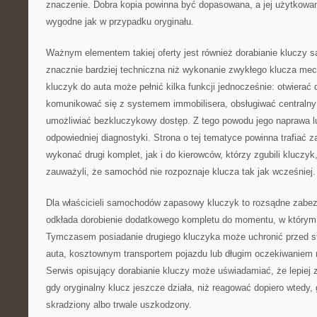
znaczenie. Dobra kopia powinna być dopasowana, a jej użytkowa
wygodne jak w przypadku oryginału.
Ważnym elementem takiej oferty jest również dorabianie kluczy
znacznie bardziej techniczna niż wykonanie zwykłego klucza m
kluczyk do auta może pełnić kilka funkcji jednocześnie: otwierać 
komunikować się z systemem immobilisera, obsługiwać centraln
umożliwiać bezkluczykowy dostęp. Z tego powodu jego naprawa 
odpowiedniej diagnostyki. Strona o tej tematyce powinna trafiać 
wykonać drugi komplet, jak i do kierowców, którzy zgubili kluczyk, 
zauważyli, że samochód nie rozpoznaje klucza tak jak wcześniej.
Dla właścicieli samochodów zapasowy kluczyk to rozsądne zabez
odkłada dorobienie dodatkowego kompletu do momentu, w którym 
Tymczasem posiadanie drugiego kluczyka może uchronić przed s
auta, kosztownym transportem pojazdu lub długim oczekiwaniem n
Serwis opisujący dorabianie kluczy może uświadamiać, że lepiej
gdy oryginalny klucz jeszcze działa, niż reagować dopiero wtedy,
skradziony albo trwale uszkodzony.