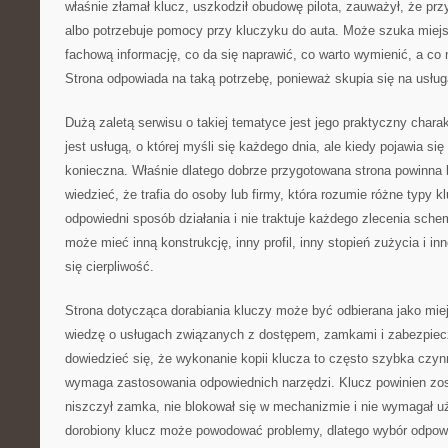
właśnie złamał klucz, uszkodził obudowę pilota, zauważył, że przy
albo potrzebuje pomocy przy kluczyku do auta. Może szuka miej
fachową informację, co da się naprawić, co warto wymienić, a c
Strona odpowiada na taką potrzebę, ponieważ skupia się na usług
Dużą zaletą serwisu o takiej tematyce jest jego praktyczny charak
jest usługą, o której myśli się każdego dnia, ale kiedy pojawia się
konieczna. Właśnie dlatego dobrze przygotowana strona powinna b
wiedzieć, że trafia do osoby lub firmy, która rozumie różne typy kl
odpowiedni sposób działania i nie traktuje każdego zlecenia sch
może mieć inną konstrukcję, inny profil, inny stopień zużycia i in
się cierpliwość.
Strona dotycząca dorabiania kluczy może być odbierana jako miej
wiedzę o usługach związanych z dostępem, zamkami i zabezpie
dowiedzieć się, że wykonanie kopii klucza to często szybka czyn
wymaga zastosowania odpowiednich narzędzi. Klucz powinien zos
niszczył zamka, nie blokował się w mechanizmie i nie wymagał uż
dorobiony klucz może powodować problemy, dlatego wybór odpow