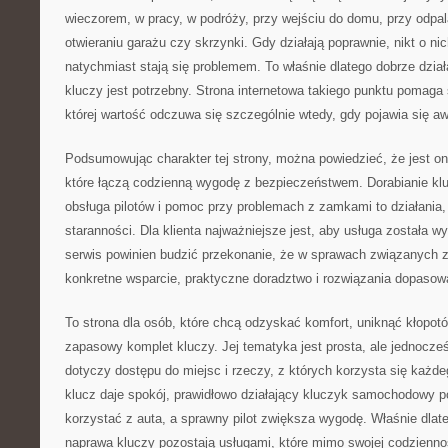
wieczorem, w pracy, w podróży, przy wejściu do domu, przy odpa
otwieraniu garażu czy skrzynki. Gdy działają poprawnie, nikt o ni
natychmiast stają się problemem. To właśnie dlatego dobrze dział
kluczy jest potrzebny. Strona internetowa takiego punktu pomaga
której wartość odczuwa się szczególnie wtedy, gdy pojawia się aw
Podsumowując charakter tej strony, można powiedzieć, że jest 
które łączą codzienną wygodę z bezpieczeństwem. Dorabianie kl
obsługa pilotów i pomoc przy problemach z zamkami to działania
staranności. Dla klienta najważniejsze jest, aby usługa została w
serwis powinien budzić przekonanie, że w sprawach związanych 
konkretne wsparcie, praktyczne doradztwo i rozwiązania dopasowa
To strona dla osób, które chcą odzyskać komfort, uniknąć kłopot
zapasowy komplet kluczy. Jej tematyka jest prosta, ale jednocze
dotyczy dostępu do miejsc i rzeczy, z których korzysta się każd
klucz daje spokój, prawidłowo działający kluczyk samochodowy 
korzystać z auta, a sprawny pilot zwiększa wygodę. Właśnie dlate
naprawa kluczy pozostają usługami, które mimo swojej codzienno