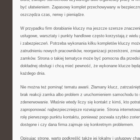
być ułatwieniem. Zapasowy komplet przechowywany w bezpieczn
oszczędza czas, nerwy i pieniądze.
W przypadku firm dorabianie kluczy ma jeszcze szersze znaczeni
usługowe, warsztaty i punkty handlowe często korzystają z wielu
i zabezpieczeń. Potrzeba wykonania kilku kompletów kluczy może
zatrudnieniu nowych pracowników, reorganizacji przestrzeni, zmi
zamków. Strona o takiej tematyce może być pomocna dla przedsię
dokładnej obsługi i chcą mieć pewność, że wykonane klucze będ
każdego dnia.
Nie można też pominąć tematu awarii. Złamany klucz, zatrzaśnięt
brak reakcji zamka albo problem z uruchomieniem samochodu to s
zdenerwowanie. Właśnie wtedy liczy się kontakt z kimś, kto potraf
zaproponować najbezpieczniejsze rozwiązanie. Strona internetowa 
rolę pierwszego punktu kontaktu, ponieważ pozwala szybko zorient
dostępne i czy dana firma zajmuje się konkretnym problemem.
Opisując stronę, warto podkreślić także jej lokalny i usługowy ch