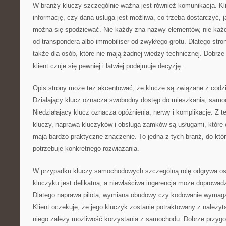
W branży kluczy szczególnie ważna jest również komunikacja. Kl
informację, czy dana usługa jest możliwa, co trzeba dostarczyć, 
można się spodziewać. Nie każdy zna nazwy elementów, nie każdy
od transpondera albo immobiliser od zwykłego grotu. Dlatego st
także dla osób, które nie mają żadnej wiedzy technicznej. Dobrze 
klient czuje się pewniej i łatwiej podejmuje decyzję.
Opis strony może też akcentować, że klucze są związane z cod
Działający klucz oznacza swobodny dostęp do mieszkania, samoc
Niedziałający klucz oznacza opóźnienia, nerwy i komplikacje. Z 
kluczy, naprawa kluczyków i obsługa zamków są usługami, które 
mają bardzo praktyczne znaczenie. To jedna z tych branż, do któr
potrzebuje konkretnego rozwiązania.
W przypadku kluczy samochodowych szczególną rolę odgrywa ost
kluczyku jest delikatna, a niewłaściwa ingerencja może doprowad
Dlatego naprawa pilota, wymiana obudowy czy kodowanie wymaga
Klient oczekuje, że jego kluczyk zostanie potraktowany z należyt
niego zależy możliwość korzystania z samochodu. Dobrze przyg