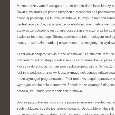
Można także zwrócić uwagę na to, że branża dorabiania kluczy nie
Dawniej wystarczyły proste urządzenia mechaniczne i podstawowe
częściej pojawiają się klucze patentowe, kluczyki z immobiliserem
centralnego zamka, zabezpieczenia elektroniczne i nietypowe roz
sprawia, że potrzebne jest ciągłe poszerzanie wiedzy oraz korzys
zaplecza technicznego. Strona poświęcona takim usługom może 
kluczy to dziedzina bardziej nowoczesna, niż mogłoby się wydaw
Klient odwiedzający serwis może oczekiwać, że znajdzie tam usł
potrzebami: od prostego dorobienia klucza do mieszkania, prze
kluczyka do auta, aż po naprawę uszkodzonego pilota. W każdy
jest inne podejście. Zwykły klucz wymaga dokładnego odwzorow
może wymagać programowania. Pilot może wymagać sprawdzenia
wymagać przełożenia elementów. Zamek może wymagać diagnost
sprawia, że usługa jest technicznie ciekawa.
Dobrze przygotowany opis strony powinien również uwzględniać em
zgubiła klucze, często jest zdenerwowana. Osoba, której kluczyk 
może martwić się kosztami. Ktoś, kto potrzebuje zapasowego ko