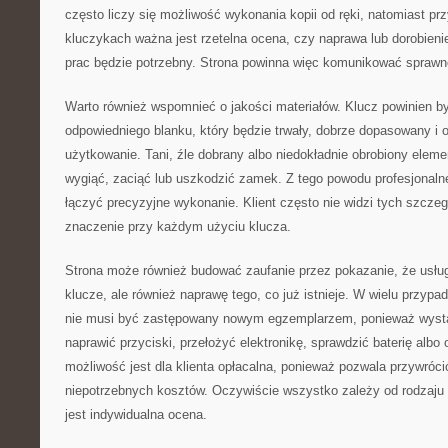
często liczy się możliwość wykonania kopii od ręki, natomiast p
kluczykach ważna jest rzetelna ocena, czy naprawa lub dorobienie
prac będzie potrzebny. Strona powinna więc komunikować sprawn
Warto również wspomnieć o jakości materiałów. Klucz powinien 
odpowiedniego blanku, który będzie trwały, dobrze dopasowany i 
użytkowanie. Tani, źle dobrany albo niedokładnie obrobiony elem
wygiąć, zaciąć lub uszkodzić zamek. Z tego powodu profesjonaln
łączyć precyzyjne wykonanie. Klient często nie widzi tych szcze
znaczenie przy każdym użyciu klucza.
Strona może również budować zaufanie przez pokazanie, że usług
klucze, ale również naprawę tego, co już istnieje. W wielu przy
nie musi być zastępowany nowym egzemplarzem, ponieważ wyst
naprawić przyciski, przełożyć elektronikę, sprawdzić baterię albo
możliwość jest dla klienta opłacalna, ponieważ pozwala przywróc
niepotrzebnych kosztów. Oczywiście wszystko zależy od rodzaju
jest indywidualna ocena.