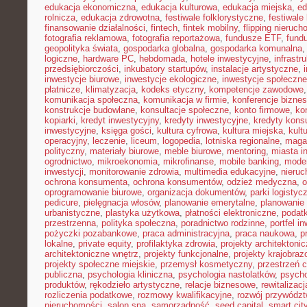
edukacja ekonomiczna
,
edukacja kulturowa
,
edukacja miejska
,
ed
rolnicza
,
edukacja zdrowotna
,
festiwale folklorystyczne
,
festiwale
finansowanie działalności
,
fintech
,
fintek mobilny
,
flipping nieruc
fotografia reklamowa
,
fotografia reportażowa
,
fundusze ETF
,
fund
geopolityka świata
,
gospodarka globalna
,
gospodarka komunalna
logiczne
,
hardware PC
,
hebdomada
,
hotele inwestycyjne
,
infrastr
przedsiębiorczości
,
inkubatory startupów
,
instalacje artystyczne
,
inwestycje biurowe
,
inwestycje ekologiczne
,
inwestycje społeczne
płatnicze
,
klimatyzacja
,
kodeks etyczny
,
kompetencje zawodowe
komunikacja społeczna
,
komunikacja w firmie
,
konferencje bizne
konstrukcje budowlane
,
konsultacje społeczne
,
konto firmowe
,
ko
kopiarki
,
kredyt inwestycyjny
,
kredyty inwestycyjne
,
kredyty kon
inwestycyjne
,
księga gości
,
kultura cyfrowa
,
kultura miejska
,
kult
operacyjny
,
leczenie
,
liceum
,
logopedia
,
lotniska regionalne
,
maga
polityczny
,
materiały biurowe
,
meble biurowe
,
mentoring
,
miasta in
ogrodnictwo
,
mikroekonomia
,
mikrofinanse
,
mobile banking
,
mode
inwestycji
,
monitorowanie zdrowia
,
multimedia edukacyjne
,
nieruc
ochrona konsumenta
,
ochrona konsumentów
,
odzież medyczna
,
o
oprogramowanie biurowe
,
organizacja dokumentów
,
parki logistyc
pedicure
,
pielęgnacja włosów
,
planowanie emerytalne
,
planowanie 
urbanistyczne
,
plastyka użytkowa
,
płatności elektroniczne
,
podatk
przestrzenna
,
polityka społeczna
,
poradnictwo rodzinne
,
portfel i
pożyczki pozabankowe
,
praca administracyjna
,
praca naukowa
,
p
lokalne
,
private equity
,
profilaktyka zdrowia
,
projekty architektoni
architektoniczne wnętrz
,
projekty funkcjonalne
,
projekty krajobra
projekty społeczne miejskie
,
przemysł kosmetyczny
,
przestrzeń 
publiczna
,
psychologia kliniczna
,
psychologia nastolatków
,
psycho
produktów
,
rękodzieło artystyczne
,
relacje biznesowe
,
rewitalizacj
rozliczenia podatkowe
,
rozmowy kwalifikacyjne
,
rozwój przywódz
nieruchomości
,
salon spa
,
samorządność
,
seed capital
,
smart cit