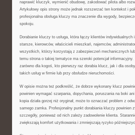
naprawić kluczyk, wymienić obudowę, zakodować pilota albo roz
Artykułowy opis strony może jednak rozszerzać ten kontekst i p
profesjonalna obsługa kluczy ma znaczenie dla wygody, bezpiecz
spokoju.
Dorabianie kluczy to usługa, która łączy klientów indywidualnych
starsze, kierowców, właścicieli mieszkań, najemców, administrato
wszystkich, którzy korzystają z zabezpieczeń mechanicznych lub
temu strona o takiej tematyce ma szeroki potencjał informacyjny
zarówno dla kogoś, kto pierwszy raz dorabia klucz, jak i dla osoby
takich usług w firmie lub przy obsłudze nieruchomości.
W opisie można też podkreślić, że dobrze wykonany klucz powini
powinien wymagać szarpania, dopychania, poruszania na boki ani 
kopia działa gorzej niż oryginał, może to oznaczać problem z od
samego zamka. Profesjonalny punkt dorabiania kluczy powinien 
szczegóły, ponieważ od nich zależy zadowolenie klienta. Starann
zwiększają komfort użytkowania i zmniejszają ryzyko późniejszyc