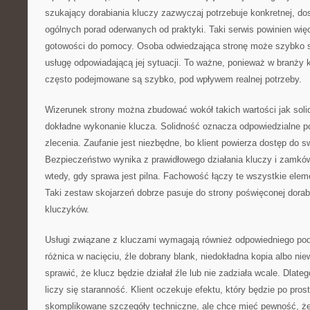
szukający dorabiania kluczy zazwyczaj potrzebuje konkretnej, do
ogólnych porad oderwanych od praktyki. Taki serwis powinien wi
gotowości do pomocy. Osoba odwiedzająca stronę może szybko s
usługę odpowiadającą jej sytuacji. To ważne, ponieważ w branży
często podejmowane są szybko, pod wpływem realnej potrzeby.
Wizerunek strony można zbudować wokół takich wartości jak sol
dokładne wykonanie klucza. Solidność oznacza odpowiedzialne p
zlecenia. Zaufanie jest niezbędne, bo klient powierza dostęp do s
Bezpieczeństwo wynika z prawidłowego działania kluczy i zamk
wtedy, gdy sprawa jest pilna. Fachowość łączy te wszystkie elem
Taki zestaw skojarzeń dobrze pasuje do strony poświęconej dorabi
kluczyków.
Usługi związane z kluczami wymagają również odpowiedniego pode
różnica w nacięciu, źle dobrany blank, niedokładna kopia albo n
sprawić, że klucz będzie działał źle lub nie zadziała wcale. Dlate
liczy się staranność. Klient oczekuje efektu, który będzie po prost
skomplikowane szczegóły techniczne, ale chce mieć pewność, że