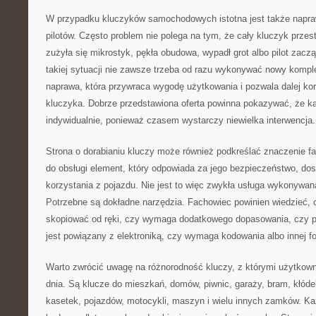
W przypadku kluczyków samochodowych istotna jest także napra
pilotów. Często problem nie polega na tym, że cały kluczyk przest
zużyła się mikrostyk, pękła obudowa, wypadł grot albo pilot zacz
takiej sytuacji nie zawsze trzeba od razu wykonywać nowy kompl
naprawa, która przywraca wygodę użytkowania i pozwala dalej k
kluczyka. Dobrze przedstawiona oferta powinna pokazywać, że k
indywidualnie, ponieważ czasem wystarczy niewielka interwencja.
Strona o dorabianiu kluczy może również podkreślać znaczenie fa
do obsługi element, który odpowiada za jego bezpieczeństwo, dos
korzystania z pojazdu. Nie jest to więc zwykła usługa wykonywan
Potrzebne są dokładne narzędzia. Fachowiec powinien wiedzieć,
skopiować od ręki, czy wymaga dodatkowego dopasowania, czy p
jest powiązany z elektroniką, czy wymaga kodowania albo innej 
Warto zwrócić uwagę na różnorodność kluczy, z którymi użytkown
dnia. Są klucze do mieszkań, domów, piwnic, garaży, bram, kłóde
kasetek, pojazdów, motocykli, maszyn i wielu innych zamków. K