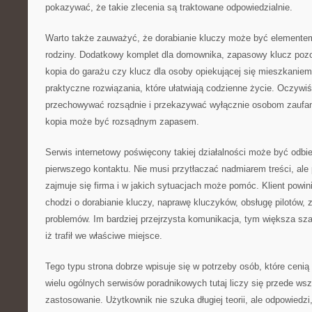
pokazywać, że takie zlecenia są traktowane odpowiedzialnie.
Warto także zauważyć, że dorabianie kluczy może być elemente
rodziny. Dodatkowy komplet dla domownika, zapasowy klucz pozo
kopia do garażu czy klucz dla osoby opiekującej się mieszkanie
praktyczne rozwiązania, które ułatwiają codzienne życie. Oczywiś
przechowywać rozsądnie i przekazywać wyłącznie osobom zaufa
kopia może być rozsądnym zapasem.
Serwis internetowy poświęcony takiej działalności może być odbi
pierwszego kontaktu. Nie musi przytłaczać nadmiarem treści, al
zajmuje się firma i w jakich sytuacjach może pomóc. Klient powi
chodzi o dorabianie kluczy, naprawę kluczyków, obsługę pilotów
problemów. Im bardziej przejrzysta komunikacja, tym większa sz
iż trafił we właściwe miejsce.
Tego typu strona dobrze wpisuje się w potrzeby osób, które cenią
wielu ogólnych serwisów poradnikowych tutaj liczy się przede ws
zastosowanie. Użytkownik nie szuka długiej teorii, ale odpowiedzi,