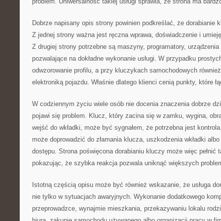
problem. Uniwersalność takiej usługi sprawia, że strona ma bardz
Dobrze napisany opis strony powinien podkreślać, że dorabianie kl
Z jednej strony ważna jest ręczna wprawa, doświadczenie i umiej
Z drugiej strony potrzebne są maszyny, programatory, urządzenia
pozwalające na dokładne wykonanie usługi. W przypadku prostych 
odwzorowanie profilu, a przy kluczykach samochodowych również
elektroniką pojazdu. Właśnie dlatego klienci cenią punkty, które 
W codziennym życiu wiele osób nie docenia znaczenia dobrze dzia
pojawi się problem. Klucz, który zacina się w zamku, wygina, obr
wejść do wkładki, może być sygnałem, że potrzebna jest kontrola
może doprowadzić do złamania klucza, uszkodzenia wkładki albo
dostępu. Strona poświęcona dorabianiu kluczy może więc pełnić 
pokazując, że szybka reakcja pozwala uniknąć większych proble
Istotną częścią opisu może być również wskazanie, że usługa dor
nie tylko w sytuacjach awaryjnych. Wykonanie dodatkowego komp
przeprowadzce, wynajmie mieszkania, przekazywaniu lokalu rodz
biura, zakupie samochodu używanego albo organizacji pracy w fi