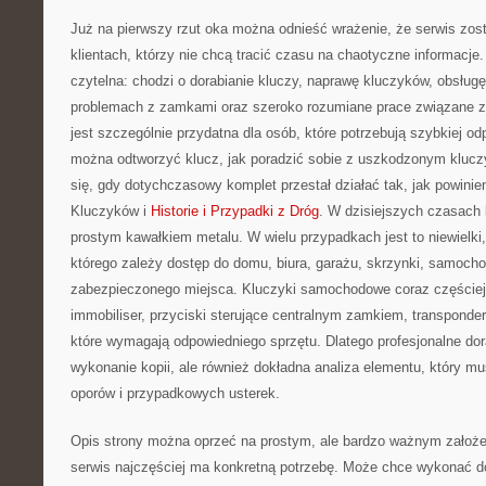
Już na pierwszy rzut oka można odnieść wrażenie, że serwis zos
klientach, którzy nie chcą tracić czasu na chaotyczne informacje
czytelna: chodzi o dorabianie kluczy, naprawę kluczyków, obsług
problemach z zamkami oraz szeroko rozumiane prace związane z 
jest szczególnie przydatna dla osób, które potrzebują szybkiej od
można odtworzyć klucz, jak poradzić sobie z uszkodzonym klucz
się, gdy dotychczasowy komplet przestał działać tak, jak powini
Kluczyków i
Historie i Przypadki z Dróg
. W dzisiejszych czasach k
prostym kawałkiem metalu. W wielu przypadkach jest to niewielki
którego zależy dostęp do domu, biura, garażu, skrzynki, samocho
zabezpieczonego miejsca. Kluczyki samochodowe coraz częściej z
immobiliser, przyciski sterujące centralnym zamkiem, transponder
które wymagają odpowiedniego sprzętu. Dlatego profesjonalne dora
wykonanie kopii, ale również dokładna analiza elementu, który mu
oporów i przypadkowych usterek.
Opis strony można oprzeć na prostym, ale bardzo ważnym założeniu
serwis najczęściej ma konkretną potrzebę. Może chce wykonać 