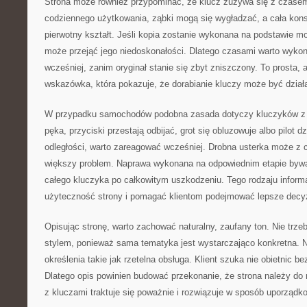
Strona może również przypominać, że klucz zużywa się z czasem
codziennego użytkowania, ząbki mogą się wygładzać, a cała kons
pierwotny kształt. Jeśli kopia zostanie wykonana na podstawie 
może przejąć jego niedoskonałości. Dlatego czasami warto wyko
wcześniej, zanim oryginał stanie się zbyt zniszczony. To prosta, 
wskazówka, która pokazuje, że dorabianie kluczy może być dział
W przypadku samochodów podobna zasada dotyczy kluczyków z e
pęka, przyciski przestają odbijać, grot się obluzowuje albo pilot dz
odległości, warto zareagować wcześniej. Drobna usterka może z 
większy problem. Naprawa wykonana na odpowiednim etapie bywa 
całego kluczyka po całkowitym uszkodzeniu. Tego rodzaju infor
użyteczność strony i pomagać klientom podejmować lepsze decy
Opisując stronę, warto zachować naturalny, zaufany ton. Nie tr
stylem, ponieważ sama tematyka jest wystarczająco konkretna. Na
określenia takie jak rzetelna obsługa. Klient szuka nie obietnic b
Dlatego opis powinien budować przekonanie, że strona należy do
z kluczami traktuje się poważnie i rozwiązuje w sposób uporządk