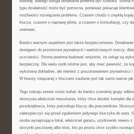
budowę, dlatego usługa dorabiania powinna być szeroka. Strona i
typu działalność może być pomocna, ponieważ pokazuje klientowi, 
możliwości rozwiązania problemu. Czasem chodzi o zwykłą kopię
klucza, czasem o naprawę pilota, a czasem o konsultację, czy d
uratować.
Bardzo ważnym aspektem jest także bezpieczeństwo. Dorabianie 
dostępem do przestrzeni prywatnych i wartościowych rzeczy, dlat
uczciwości. Strona powinna budować wrażenie, że usługi są wy
bezpieczny. Dla wielu osób istotne jest, aby mieć pewność, że ko
wykonana dokładnie, ale również z poszanowaniem prywatności i 
W branży związanej z kluczami zaufanie jest tak samo ważne jak
Tego rodzaju serwis może trafiać do bardzo szerokiej grupy odbior
skorzysta właściciel mieszkania, który chce dorobić komplet dla
przedsiębiorca, który potrzebuje kluczy dla pracowników. Skorzys
zabezpieczyć się przed zgubieniem jedynego kluczyka do auta. Sk
osoba wynajmująca lokal, właściciel garażu, użytkownik roweru 
skrzynki pocztowej albo ktoś, kto po prostu chce szybko rozwiąza