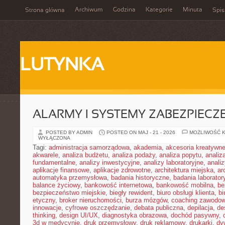
Archiwum
Godzina
Kategorie
Minuta
Strona główna
Spis
LUTYNKA
ALARMY I SYSTEMY ZABEZPIECZ
POSTED BY ADMIN
POSTED ON MAJ - 21 - 2026
MOŻLIWOŚĆ 
WYŁĄCZONA
Tagi:
administracja samorządowa
,
akademia
,
akcesoria kreatywn
akwarele
,
analiza budżetu
,
analiza podaży
,
analiza popytu
,
anali
fundamentalne
,
analizy inwestycyjne
,
analizy laboratoryjne
,
anali
aplikacje finansowe
,
aplikacje zdrowotne
,
architektura miejska
,
ar
automatyka przemysłowa
,
badania historyczne
,
badania laborator
balance życiowy
,
bankowość internetowa
,
bankowość mobilna
,
be
bezpieczeństwo miejskie
,
biegły rewident
,
biuro obsługi klienta
,
bi
etyczny
,
broker nieruchomości
,
burza mózgów
,
coaching zawodo
innowacje
,
cyfrowe oszczędzanie
,
debata publiczna
,
depilacja
,
de
thinking
,
design UI/UX
,
diagnostyka obrazowa
,
dochód pasywny
,
3d w medycynie
,
druk przemysłowy
,
druk reklamowy
,
drukarki
,
dy