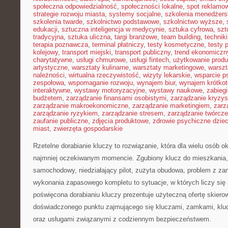
społeczna odpowiedzialność
,
społeczności lokalne
,
spot reklamo
strategie rozwoju miasta
,
systemy socjalne
,
szkolenia menedżers
szkolenia twarde
,
szkolnictwo podstawowe
,
szkolnictwo wyższe
,
edukacji
,
sztuczna inteligencja w medycynie
,
sztuka cyfrowa
,
szt
tradycyjna
,
sztuka uliczna
,
targi branżowe
,
team building
,
technik
terapia poznawcza
,
terminal płatniczy
,
testy kosmetyczne
,
testy 
kolejowy
,
transport miejski
,
transport publiczny
,
trend ekonomiczn
charytatywne
,
usługi chmurowe
,
usługi fintech
,
użytkowanie prod
artystyczne
,
warsztaty kulinarne
,
warsztaty marketingowe
,
warszt
należności
,
wirtualna rzeczywistość
,
wizyty lekarskie
,
wsparcie p
zespołowa
,
wspomaganie rozwoju
,
wynajem biur
,
wynajem krótko
interaktywne
,
wystawy motoryzacyjne
,
wystawy naukowe
,
zabiegi
budżetem
,
zarządzanie finansami osobistymi
,
zarządzanie kryzy
zarządzanie makroekonomiczne
,
zarządzanie marketingiem
,
zarz
zarządzanie ryzykiem
,
zarządzanie stresem
,
zarządzanie twórcze
zaufanie publiczne
,
zdjęcia produktowe
,
zdrowie psychiczne dziec
miast
,
zwierzęta gospodarskie
Rzetelne dorabianie kluczy to rozwiązanie, która dla wielu osób o
najmniej oczekiwanym momencie. Zgubiony klucz do mieszkania
samochodowy, niedziałający pilot, zużyta obudowa, problem z za
wykonania zapasowego kompletu to sytuacje, w których liczy się
poświęcona dorabianiu kluczy prezentuje użyteczną ofertę skiero
doświadczonego punktu zajmującego się kluczami, zamkami, k
oraz usługami związanymi z codziennym bezpieczeństwem.