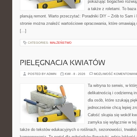
pokazując bogactwo rozwią
a także z roletami. To baza
planują remont. Warto przeczytać: Poradniki DIY – Zrób to Sam i R
stronie można znaleźć wartościowe opracowania, które omawiają 
[…]
CATEGORIES:
MAŁŻEŃSTWO
PIELĘGNACJA KWIATÓW
POSTED BY ADMIN
KWI - 8 - 2026
MOŻLIWOŚĆ KOMENTOWAN
Ta witryna to serwis, w któ
delikatnością i codzienną in
dla osób, które szukają pi
jednocześnie chcą lepiej z
Całość skupia się wokół kwi
zamyka się wyłącznie w tej
także do tekstów edukacyjnych o roślinach, sezonowości, trwałoś
komponowania. To portal dla miłośników florystyki, gdzie lekkość