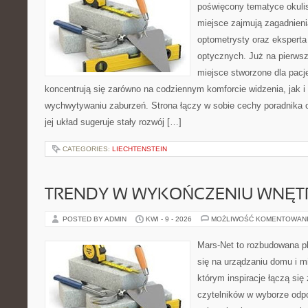
poświęcony tematyce okulis
miejsce zajmują zagadnieni
optometrysty oraz eksperta
optycznych. Już na pierwszy
miejsce stworzone dla pacj
koncentrują się zarówno na codziennym komforcie widzenia, jak 
wychwytywaniu zaburzeń. Strona łączy w sobie cechy poradnika o
jej układ sugeruje stały rozwój […]
CATEGORIES:
LIECHTENSTEIN
TRENDY W WYKOŃCZENIU WNĘT
POSTED BY ADMIN
KWI - 9 - 2026
MOŻLIWOŚĆ KOMENTOWAN
Mars-Net to rozbudowana pl
się na urządzaniu domu i m
którym inspiracje łączą się 
czytelników w wyborze odp