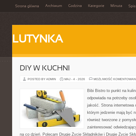
Archiwum
Godzina
Kategorie
Minuta
Strona główna
Spis
LUTYNKA
DIY W KUCHNI
POSTED BY ADMIN
MAJ - 4 - 2026
MOŻLIWOŚĆ KOMENTOWAN
Bibi Bistro to punkt na kuli
odpowiada na potrzeby oso
jakość. Strona internetowa 
którym jedzenie mają być ni
również tworzone z pomysł
zainteresować odwiedzając
na co dzień. Polecam Drugie Życie Składników i Drugie Życie Sk