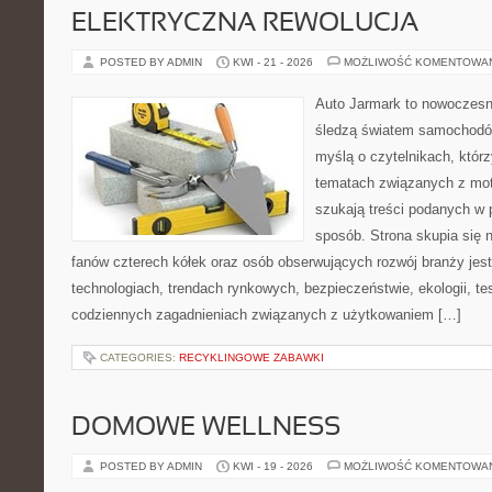
ELEKTRYCZNA REWOLUCJA
POSTED BY ADMIN
KWI - 21 - 2026
MOŻLIWOŚĆ KOMENTOWA
Auto Jarmark to nowoczesna
śledzą światem samochodów
myślą o czytelnikach, któr
tematach związanych z mot
szukają treści podanych w 
sposób. Strona skupia się 
fanów czterech kółek oraz osób obserwujących rozwój branży jes
technologiach, trendach rynkowych, bezpieczeństwie, ekologii, t
codziennych zagadnieniach związanych z użytkowaniem […]
CATEGORIES:
RECYKLINGOWE ZABAWKI
DOMOWE WELLNESS
POSTED BY ADMIN
KWI - 19 - 2026
MOŻLIWOŚĆ KOMENTOWA