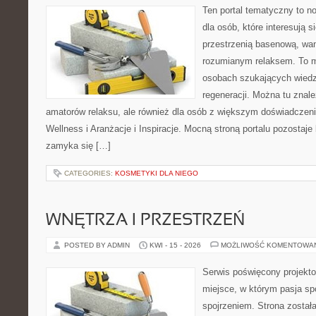
Ten portal tematyczny to n
dla osób, które interesują
przestrzenią basenową, wa
rozumianym relaksem. To m
osobach szukających wiedzy
regeneracji. Można tu znal
amatorów relaksu, ale również dla osób z większym doświadcze
Wellness i Aranżacje i Inspiracje. Mocną stroną portalu pozostaje
zamyka się […]
CATEGORIES:
KOSMETYKI DLA NIEGO
WNĘTRZA I PRZESTRZEŃ
POSTED BY ADMIN
KWI - 15 - 2026
MOŻLIWOŚĆ KOMENTOWA
Serwis poświęcony projekto
miejsce, w którym pasja sp
spojrzeniem. Strona został