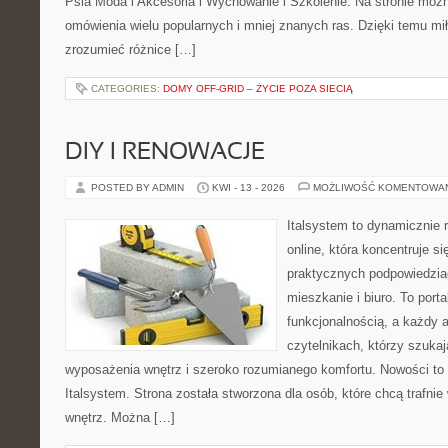
Psia Moda i Akcesoria i Wychowanie i Szkolenie. Na stronie moż
omówienia wielu popularnych i mniej znanych ras. Dzięki temu m
zrozumieć różnice […]
CATEGORIES:
DOMY OFF-GRID – ŻYCIE POZA SIECIĄ
DIY I RENOWACJE
POSTED BY ADMIN
KWI - 13 - 2026
MOŻLIWOŚĆ KOMENTOWA
Italsystem to dynamicznie r
online, która koncentruje si
praktycznych podpowiedzia
mieszkanie i biuro. To porta
funkcjonalnością, a każdy a
czytelnikach, którzy szukaj
wyposażenia wnętrz i szeroko rozumianego komfortu. Nowości to 
Italsystem. Strona została stworzona dla osób, które chcą trafni
wnętrz. Można […]