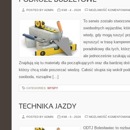
PODRÓŻE BUDŻETOWE
POSTED BY ADMIN
KWI - 4 - 2026
MOŻLIWOŚĆ KOMENTOWAN
To serwis zostało stworzon
swobodnych wyjazdów, które 
wtedy, gdy mogą ruszyć prz
wyruszyć w trasę kamperem
poradnikowy dla tych, którzy
ale jednocześnie szukają u
Znajdują się tu materiały dla początkujących oraz dla bardziej d
którzy chcą stale poszerzać wiedzę. Całość skupia się wokół podr
swoboda, rozsądne […]
CATEGORIES:
WYSPY
TECHNIKA JAZDY
POSTED BY ADMIN
KWI - 3 - 2026
MOŻLIWOŚĆ KOMENTOWAN
ODTJ Bolesławiec to rozbud