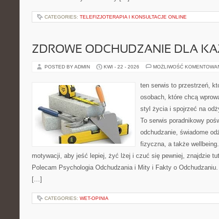
CATEGORIES:
TELEFIZJOTERAPIA I KONSULTACJE ONLINE
ZDROWE ODCHUDZANIE DLA K
POSTED BY ADMIN
KWI - 22 - 2026
MOŻLIWOŚĆ KOMENTOWA
ten serwis to przestrzeń, k
osobach, które chcą wprowa
styl życia i spojrzeć na od
To serwis poradnikowy poś
odchudzanie, świadome od
fizyczna, a także wellbeing
motywacji, aby jeść lepiej, żyć lżej i czuć się pewniej, znajdzie tu
Polecam Psychologia Odchudzania i Mity i Fakty o Odchudzaniu. 
[…]
CATEGORIES:
WET-OPINIA