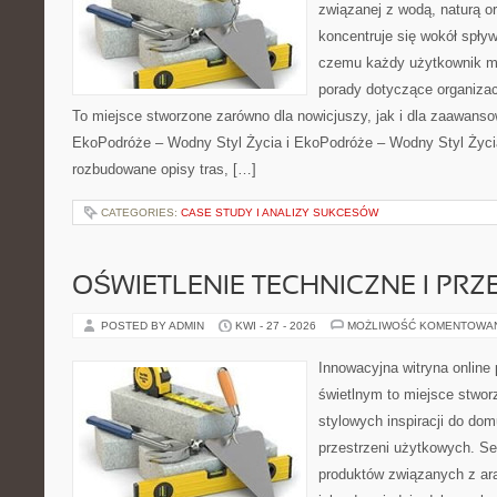
związanej z wodą, naturą o
koncentruje się wokół spły
czemu każdy użytkownik m
porady dotyczące organizac
To miejsce stworzone zarówno dla nowicjuszy, jak i dla zaawans
EkoPodróże – Wodny Styl Życia i EkoPodróże – Wodny Styl Życi
rozbudowane opisy tras, […]
CATEGORIES:
CASE STUDY I ANALIZY SUKCESÓW
OŚWIETLENIE TECHNICZNE I PR
POSTED BY ADMIN
KWI - 27 - 2026
MOŻLIWOŚĆ KOMENTOWA
Innowacyjna witryna onlin
świetlnym to miejsce stwor
stylowych inspiracji do dom
przestrzeni użytkowych. Se
produktów związanych z ara