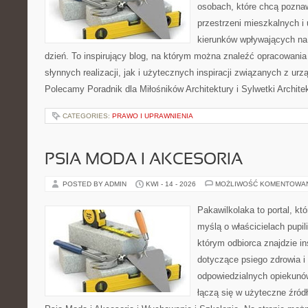
osobach, które chcą poznawa
przestrzeni mieszkalnych i
kierunków wpływających na
dzień. To inspirujący blog, na którym można znaleźć opracowani
słynnych realizacji, jak i użytecznych inspiracji związanych z u
Polecamy Poradnik dla Miłośników Architektury i Sylwetki Archite
CATEGORIES:
PRAWO I UPRAWNIENIA
PSIA MODA I AKCESORIA
POSTED BY ADMIN
KWI - 14 - 2026
MOŻLIWOŚĆ KOMENTOWA
Pakawilkolaka to portal, kt
myślą o właścicielach pupi
którym odbiorca znajdzie in
dotyczące psiego zdrowia i
odpowiedzialnych opiekunó
łączą się w użyteczne źródł