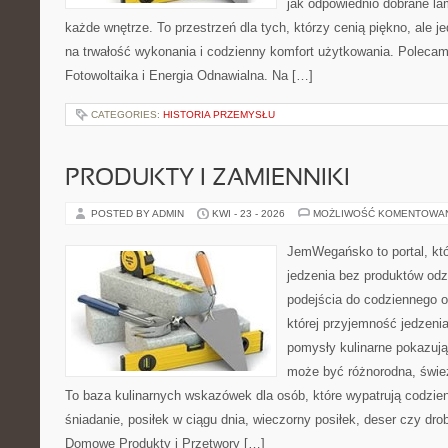
jak odpowiednio dobrane la
każde wnętrze. To przestrzeń dla tych, którzy cenią piękno, ale 
na trwałość wykonania i codzienny komfort użytkowania. Polecam
Fotowoltaika i Energia Odnawialna. Na […]
CATEGORIES:
HISTORIA PRZEMYSŁU
PRODUKTY I ZAMIENNIKI
POSTED BY ADMIN
KWI - 23 - 2026
MOŻLIWOŚĆ KOMENTOWA
JemWegańsko to portal, któ
jedzenia bez produktów od
podejścia do codziennego o
której przyjemność jedzenia
pomysły kulinarne pokazują
może być różnorodna, świe
To baza kulinarnych wskazówek dla osób, które wypatrują codzie
śniadanie, posiłek w ciągu dnia, wieczorny posiłek, deser czy dr
Domowe Produkty i Przetwory […]