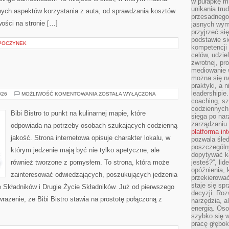
w pułapkę m
unikania tru
ych aspektów korzystania z auta, od sprawdzania kosztów
przesadnego
ości na stronie […]
jasnych wym
przyjrzeć się
podstawie si
DPOCZYNEK
kompetencji
celów, udzie
zwrotnej, p
mediowanie w
można się n
praktyki, a n
leadershipie
DIY
026
MOŻLIWOŚĆ KOMENTOWANIA
ZOSTAŁA WYŁĄCZONA
W
coaching, sz
KUCHNI
codziennych
Bibi Bistro to punkt na kulinarnej mapie, które
sięga po nar
zarządzaniu
odpowiada na potrzeby osobach szukających codzienną
platforma in
jakość. Strona internetowa opisuje charakter lokalu, w
pozwala śled
poszczególn
którym jedzenie mają być nie tylko apetyczne, ale
dopytywać k
również tworzone z pomysłem. To strona, która może
jesteś?”, lid
opóźnienia, 
zainteresować odwiedzających, poszukujących jedzenia
przekierowa
staje się s
 Składników i Drugie Życie Składników. Już od pierwszego
decyzji. Roz
rażenie, że Bibi Bistro stawia na prostotę połączoną z
narzędzia, a
energią. Oso
szybko się w
pracę głębok