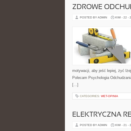
ZDROWE ODCHUD
POSTED BY ADMIN
KWI - 22 - 
motywacji, aby jeść lepiej, żyć lżej
Polecam Psychologia Odchudzania 
[…]
CATEGORIES:
WET-OPINIA
ELEKTRYCZNA R
POSTED BY ADMIN
KWI - 21 - 