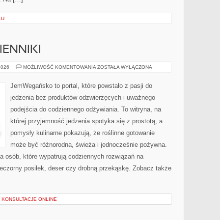
ŁU
IENNIKI
PRODUKTY
2026
MOŻLIWOŚĆ KOMENTOWANIA
ZOSTAŁA WYŁĄCZONA
I
ZAMIENNIKI
JemWegańsko to portal, które powstało z pasji do
jedzenia bez produktów odzwierzęcych i uważnego
podejścia do codziennego odżywiania. To witryna, na
której przyjemność jedzenia spotyka się z prostotą, a
pomysły kulinarne pokazują, że roślinne gotowanie
może być różnorodna, świeża i jednocześnie pożywna.
a osób, które wypatrują codziennych rozwiązań na
wieczorny posiłek, deser czy drobną przekąskę. Zobacz także
I KONSULTACJE ONLINE