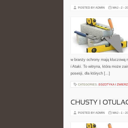
POSTED BY ADMIN
MAJ - 2 - 2
w branży ochrony mają kluczową 
i Ataki. To witryna, która może za
posesji, dla których […]
CATEGORIES:
EGZOTYKA I ZWIER
CHUSTY I OTULA
POSTED BY ADMIN
MAJ - 1 - 2