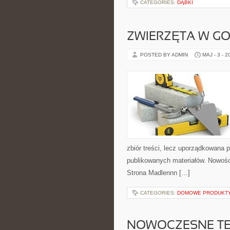
CATEGORIES:
DĄBKI
ZWIERZĘTA W G
POSTED BY ADMIN
MAJ - 3 - 2
zbiór treści, lecz uporządkowana p
publikowanych materiałów. Nowośc
Strona Madlennn […]
CATEGORIES:
DOMOWE PRODUKTY
NOWOCZESNE T