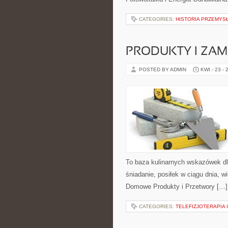
CATEGORIES:
HISTORIA PRZEMYS
PRODUKTY I ZAM
POSTED BY ADMIN
KWI - 23 - 
To baza kulinarnych wskazówek dl
śniadanie, posiłek w ciągu dnia, 
Domowe Produkty i Przetwory […]
CATEGORIES:
TELEFIZJOTERAPIA 