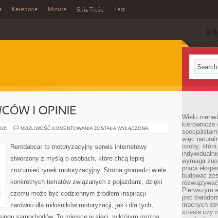
a
Kategorie
Minuta
Tagi
Spis Treści
SUB
CÓW I OPINIE
Wielu mened
kierownicze 
HISTORIE
026
MOŻLIWOŚĆ KOMENTOWANIA
ZOSTAŁA WYŁĄCZONA
specjalistam
KIEROWCÓW
więc natural
I
OPINIE
osoby, która 
Rentdabcar to motoryzacyjny serwis internetowy
indywidualni
stworzony z myślą o osobach, które chcą lepiej
wymaga zupe
praca eksper
zrozumieć rynek motoryzacyjny. Strona gromadzi wiele
budować zes
konkretnych tematów związanych z pojazdami, dzięki
rozwiązywać 
Pierwszym e
czemu może być codziennym źródłem inspiracji
jest świado
mocnych stro
zarówno dla miłośników motoryzacji, jak i dla tych,
stresie czy 
easingu samochodów. To miejsce w sieci, w którym można