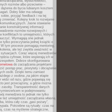
ikrozarządzania, wybuchowości,
dnych rozmów albo przeciwnie –
 dążenia do bycia lubianym kosztem
agań. Dobry lider ma odwagę
 sobie, przyjąć feedback i na tej
ę zmieniać. Kolejny krok to rozwijanie
 komunikacyjnych. Jasne stawianie
lanie konstruktywnej informacji
rowadzenie rozmów rozwojowych i
 konfliktach to umiejętności, których
auczyć. Wymagają one jednak
ie tylko przeczytania jednej książki o
. W tym procesie pomagają mentoring,
kolenia, ale też zwykła uważność w
 sytuacjach. Coraz więcej menedżerów
zędzia cyfrowe, które wspierają ich w
 zespołem. Dobrze skonfigurowana
ternetowa
do zarządzania projektami
zić postęp prac, priorytety i obciążenie
ych osób. Dzięki temu zamiast
ażdego z osobna „na jakim etapie
er widzi od razu, gdzie pojawiają się
kto jest przeciążony, a gdzie można
ć zasoby. Transparentność danych
przymierzeńcem w podejmowaniu
wój menedżera to jednak nie tylko
le też umiejętność zarządzania własną
ba, która cały czas „gasi pożary”,
ypala. Potrzebne są rytuały: czas na
ą, czas na myślenie strategiczne,