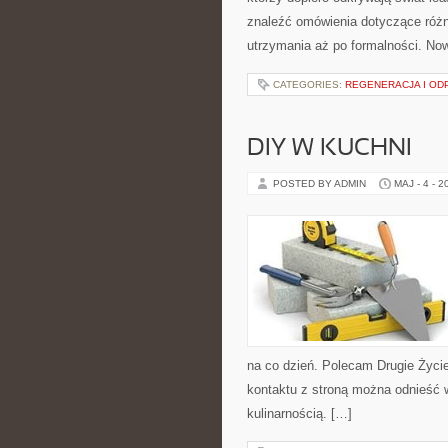
znaleźć omówienia dotyczące różn
utrzymania aż po formalności. Now
CATEGORIES:
REGENERACJA I O
DIY W KUCHNI
POSTED BY ADMIN
MAJ - 4 - 2
na co dzień. Polecam Drugie Życie
kontaktu z stroną można odnieść w
kulinarnością. […]