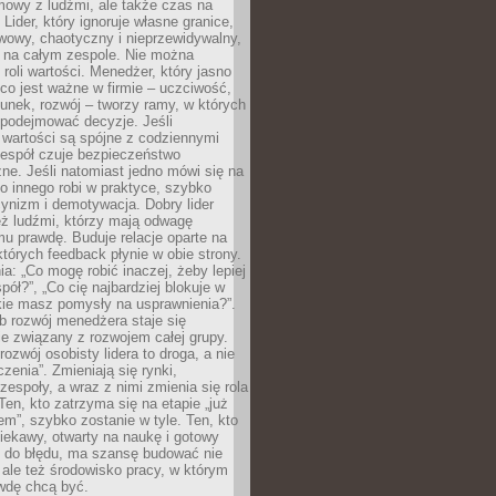
mowy z ludźmi, ale także czas na
Lider, który ignoruje własne granice,
rwowy, chaotyczny i nieprzewidywalny,
ę na całym zespole. Nie można
roli wartości. Menedżer, który jasno
co jest ważne w firmie – uczciwość,
unek, rozwój – tworzy ramy, w których
 podejmować decyzje. Jeśli
 wartości są spójne z codziennymi
zespół czuje bezpieczeństwo
ne. Jeśli natomiast jedno mówi się na
co innego robi w praktyce, szybko
cynizm i demotywacja. Dobry lider
eż ludźmi, którzy mają odwagę
u prawdę. Buduje relacje oparte na
których feedback płynie w obie strony.
ia: „Co mogę robić inaczej, żeby lepiej
pół?”, „Co cię najbardziej blokuje w
kie masz pomysły na usprawnienia?”.
b rozwój menedżera staje się
ie związany z rozwojem całej grupy.
rozwój osobisty lidera to droga, a nie
czenia”. Zmieniają się rynki,
 zespoły, a wraz z nimi zmienia się rola
en, kto zatrzyma się na etapie „już
m”, szybko zostanie w tyle. Ten, kto
iekawy, otwarty na naukę i gotowy
ę do błędu, ma szansę budować nie
, ale też środowisko pracy, w którym
wdę chcą być.