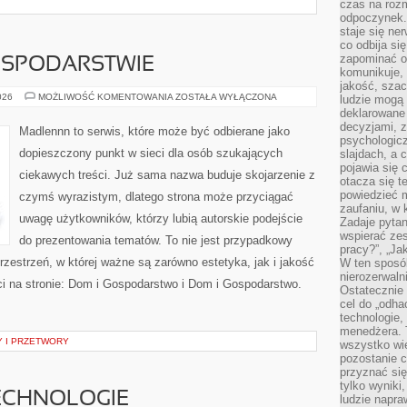
czas na roz
odpoczynek. 
staje się ne
co odbija si
zapominać o 
OSPODARSTWIE
komunikuje, 
jakość, szac
ZWIERZĘTA
026
MOŻLIWOŚĆ KOMENTOWANIA
ZOSTAŁA WYŁĄCZONA
ludzie mogą
W
deklarowane
GOSPODARSTWIE
decyzjami, 
Madlennn to serwis, które może być odbierane jako
psychologicz
dopieszczony punkt w sieci dla osób szukających
slajdach, a 
pojawia się 
ciekawych treści. Już sama nazwa buduje skojarzenie z
otacza się t
powiedzieć m
czymś wyrazistym, dlatego strona może przyciągać
zaufaniu, w 
uwagę użytkowników, którzy lubią autorskie podejście
Zadaje pytan
wspierać zes
do prezentowania tematów. To nie jest przypadkowy
pracy?”, „Ja
rzestrzeń, w której ważne są zarówno estetyka, jak i jakość
W ten sposó
nierozerwaln
i na stronie: Dom i Gospodarstwo i Dom i Gospodarstwo.
Ostatecznie 
cel do „odha
technologie,
menedżera. T
 I PRZETWORY
wszystko wie
pozostanie c
przyznać si
tylko wyniki
ECHNOLOGIE
ludzie napra