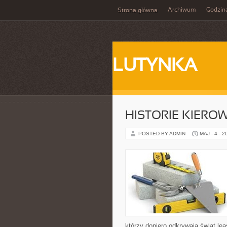
Archiwum
Godzin
Strona główna
LUTYNKA
HISTORIE KIEROW
POSTED BY ADMIN
MAJ - 4 - 2
którzy dopiero odkrywają świat l