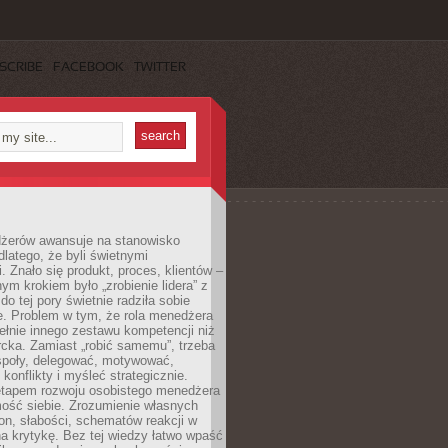
SCRIBE
FACEBOOK
TWITTER
żerów awansuje na stanowisko
dlatego, że byli świetnymi
i. Znało się produkt, proces, klientów –
nym krokiem było „zrobienie lidera” z
do tej pory świetnie radziła sobie
e. Problem w tym, że rola menedżera
łnie innego zestawu kompetencji niż
cka. Zamiast „robić samemu”, trzeba
poły, delegować, motywować,
konflikty i myśleć strategicznie.
tapem rozwoju osobistego menedżera
mość siebie. Zrozumienie własnych
n, słabości, schematów reakcji w
na krytykę. Bez tej wiedzy łatwo wpaść