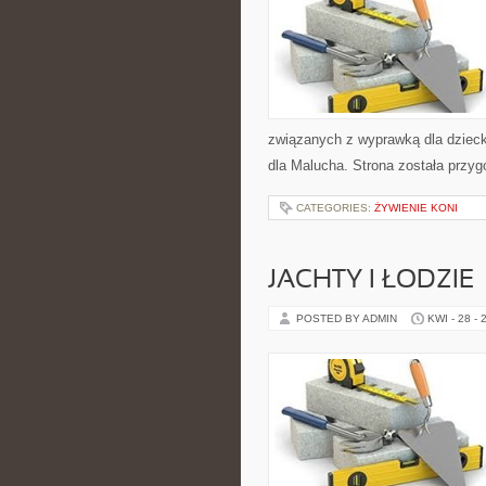
związanych z wyprawką dla dziecka
dla Malucha. Strona została przy
CATEGORIES:
ŻYWIENIE KONI
JACHTY I ŁODZIE
POSTED BY ADMIN
KWI - 28 - 