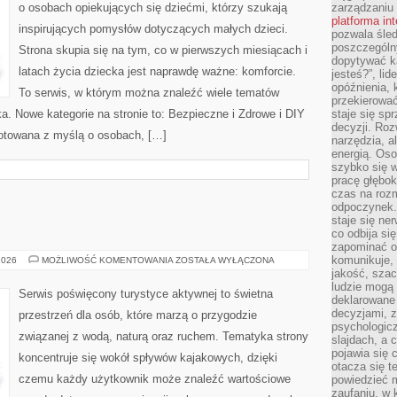
o osobach opiekujących się dziećmi, którzy szukają
zarządzaniu
platforma in
inspirujących pomysłów dotyczących małych dzieci.
pozwala śled
poszczególn
Strona skupia się na tym, co w pierwszych miesiącach i
dopytywać k
latach życia dziecka jest naprawdę ważne: komforcie.
jesteś?”, lid
opóźnienia, 
To serwis, w którym można znaleźć wiele tematów
przekierowa
. Nowe kategorie na stronie to: Bezpieczne i Zdrowe i DIY
staje się s
decyzji. Roz
gotowana z myślą o osobach, […]
narzędzia, a
energią. Oso
szybko się w
pracę głębok
czas na roz
odpoczynek. 
staje się ne
co odbija si
zapominać o 
komunikuje, 
JACHTY
2026
MOŻLIWOŚĆ KOMENTOWANIA
ZOSTAŁA WYŁĄCZONA
I
jakość, szac
ŁODZIE
ludzie mogą
Serwis poświęcony turystyce aktywnej to świetna
deklarowane
decyzjami, 
przestrzeń dla osób, które marzą o przygodzie
psychologicz
związanej z wodą, naturą oraz ruchem. Tematyka strony
slajdach, a 
pojawia się 
koncentruje się wokół spływów kajakowych, dzięki
otacza się t
czemu każdy użytkownik może znaleźć wartościowe
powiedzieć m
zaufaniu, w 