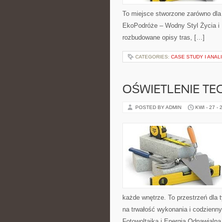
To miejsce stworzone zarówno dla
EkoPodróże – Wodny Styl Życia i
rozbudowane opisy tras, […]
CATEGORIES:
CASE STUDY I ANA
OŚWIETLENIE TE
POSTED BY ADMIN
KWI - 27 - 
każde wnętrze. To przestrzeń dla 
na trwałość wykonania i codzienn
Fotowoltaika i Energia Odnawialna