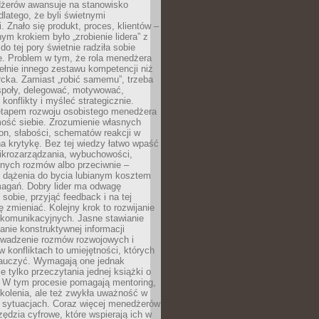
żerów awansuje na stanowisko
dlatego, że byli świetnymi
i. Znało się produkt, proces, klientów –
nym krokiem było „zrobienie lidera” z
do tej pory świetnie radziła sobie
e. Problem w tym, że rola menedżera
łnie innego zestawu kompetencji niż
cka. Zamiast „robić samemu”, trzeba
poły, delegować, motywować,
konflikty i myśleć strategicznie.
tapem rozwoju osobistego menedżera
mość siebie. Zrozumienie własnych
n, słabości, schematów reakcji w
na krytykę. Bez tej wiedzy łatwo wpaść
ikrozarządzania, wybuchowości,
dnych rozmów albo przeciwnie –
 dążenia do bycia lubianym kosztem
agań. Dobry lider ma odwagę
 sobie, przyjąć feedback i na tej
ę zmieniać. Kolejny krok to rozwijanie
 komunikacyjnych. Jasne stawianie
lanie konstruktywnej informacji
rowadzenie rozmów rozwojowych i
 konfliktach to umiejętności, których
auczyć. Wymagają one jednak
ie tylko przeczytania jednej książki o
. W tym procesie pomagają mentoring,
kolenia, ale też zwykła uważność w
 sytuacjach. Coraz więcej menedżerów
zędzia cyfrowe, które wspierają ich w