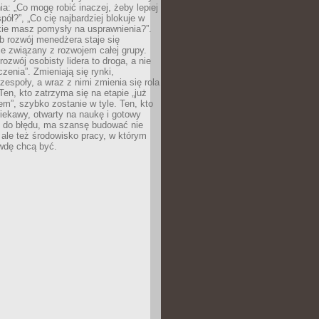
ia: „Co mogę robić inaczej, żeby lepiej
pół?”, „Co cię najbardziej blokuje w
kie masz pomysły na usprawnienia?”.
b rozwój menedżera staje się
ie związany z rozwojem całej grupy.
rozwój osobisty lidera to droga, a nie
czenia”. Zmieniają się rynki,
 zespoły, a wraz z nimi zmienia się rola
en, kto zatrzyma się na etapie „już
m”, szybko zostanie w tyle. Ten, kto
iekawy, otwarty na naukę i gotowy
ę do błędu, ma szansę budować nie
, ale też środowisko pracy, w którym
wdę chcą być.