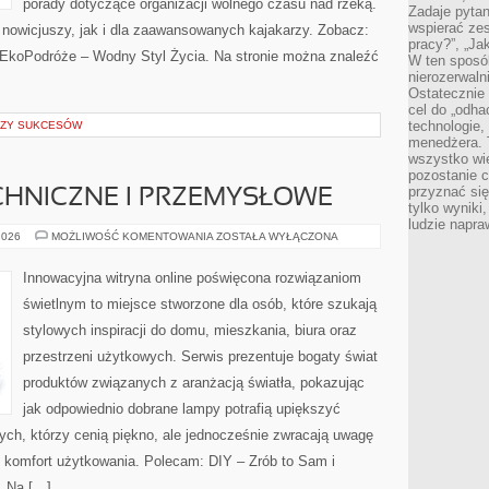
porady dotyczące organizacji wolnego czasu nad rzeką.
Zadaje pytan
wspierać zes
 nowicjuszy, jak i dla zaawansowanych kajakarzy. Zobacz:
pracy?”, „Ja
 EkoPodróże – Wodny Styl Życia. Na stronie można znaleźć
W ten sposó
nierozerwaln
Ostatecznie 
cel do „odha
technologie,
LIZY SUKCESÓW
menedżera. T
wszystko wie
pozostanie c
przyznać si
CHNICZNE I PRZEMYSŁOWE
tylko wyniki
ludzie napra
OŚWIETLENIE
2026
MOŻLIWOŚĆ KOMENTOWANIA
ZOSTAŁA WYŁĄCZONA
TECHNICZNE
I
PRZEMYSŁOWE
Innowacyjna witryna online poświęcona rozwiązaniom
świetlnym to miejsce stworzone dla osób, które szukają
stylowych inspiracji do domu, mieszkania, biura oraz
przestrzeni użytkowych. Serwis prezentuje bogaty świat
produktów związanych z aranżacją światła, pokazując
jak odpowiednio dobrane lampy potrafią upiększyć
tych, którzy cenią piękno, ale jednocześnie zwracają uwagę
y komfort użytkowania. Polecam: DIY – Zrób to Sam i
. Na […]