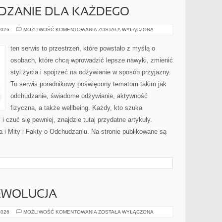
ZANIE DLA KAŻDEGO
ZDROWE
2026
MOŻLIWOŚĆ KOMENTOWANIA
ZOSTAŁA WYŁĄCZONA
ODCHUDZANIE
DLA
KAŻDEGO
ten serwis to przestrzeń, które powstało z myślą o
osobach, które chcą wprowadzić lepsze nawyki, zmienić
styl życia i spojrzeć na odżywianie w sposób przyjazny.
To serwis poradnikowy poświęcony tematom takim jak
odchudzanie, świadome odżywianie, aktywność
fizyczna, a także wellbeing. Każdy, kto szuka
 i czuć się pewniej, znajdzie tutaj przydatne artykuły.
i Mity i Fakty o Odchudzaniu. Na stronie publikowane są
EWOLUCJA
ELEKTRYCZNA
2026
MOŻLIWOŚĆ KOMENTOWANIA
ZOSTAŁA WYŁĄCZONA
REWOLUCJA