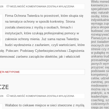
Wielu mened
kierownicze 
NOWOCZESNE
026
MOŻLIWOŚĆ KOMENTOWANIA
ZOSTAŁA WYŁĄCZONA
specjalistam
TECHNOLOGIE
więc natural
Firma Ochrona Twierdza to przestrzeń, które skupia się
osoby, która 
indywidualni
na tematyce ochrony w sposób konkretny. Strona
wymaga zupe
praca eksper
została stworzona z myślą o osobach, firmach i
budować zes
instytucjach, które szukają profesjonalnej pomocy w
rozwiązywać 
Pierwszym e
zakresie ochrony mienia. Już sama nazwa Twierdza
jest świado
budzi wyobrażenia z zaufaniem, czyli wartościami, które
mocnych stro
stresie czy 
rolę. Polecam: Podstawy Cyberbezpieczeństwa i Zagrożenia
w pułapkę m
unikania tru
interesować zarówno zarządców obiektów, jak i właścicieli
przesadnego
jasnych wym
przyjrzeć się
podstawie si
ZĘTA NIETYPOWE
kompetencji
celów, udzie
zwrotnej, p
mediowanie w
CZE
można się n
praktyki, a n
CHUSTY
026
MOŻLIWOŚĆ KOMENTOWANIA
ZOSTAŁA WYŁĄCZONA
leadershipie
I
coaching, sz
OTULACZE
codziennych
Wallaboo to ciekawe miejsce w sieci stworzone z myślą
sięga po nar