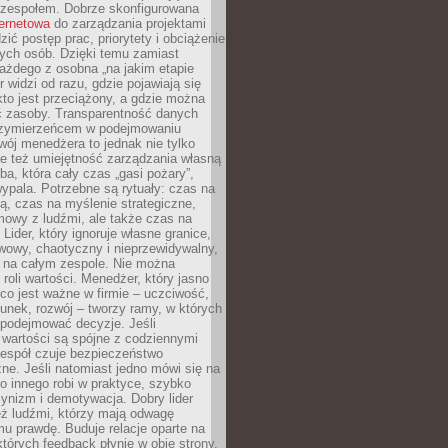
 zespołem. Dobrze skonfigurowana
ternetowa
do zarządzania projektami
zić postęp prac, priorytety i obciążenie
ych osób. Dzięki temu zamiast
ażdego z osobna „na jakim etapie
er widzi od razu, gdzie pojawiają się
kto jest przeciążony, a gdzie można
ć zasoby. Transparentność danych
przymierzeńcem w podejmowaniu
wój menedżera to jednak nie tylko
le też umiejętność zarządzania własną
ba, która cały czas „gasi pożary”,
ypala. Potrzebne są rytuały: czas na
ą, czas na myślenie strategiczne,
mowy z ludźmi, ale także czas na
Lider, który ignoruje własne granice,
rwowy, chaotyczny i nieprzewidywalny,
ę na całym zespole. Nie można
roli wartości. Menedżer, który jasno
co jest ważne w firmie – uczciwość,
unek, rozwój – tworzy ramy, w których
 podejmować decyzje. Jeśli
 wartości są spójne z codziennymi
zespół czuje bezpieczeństwo
ne. Jeśli natomiast jedno mówi się na
co innego robi w praktyce, szybko
cynizm i demotywacja. Dobry lider
eż ludźmi, którzy mają odwagę
u prawdę. Buduje relacje oparte na
których feedback płynie w obie strony.